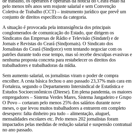
de trabalho, os operários e operárias da notícia do Ceará estão há
pelo menos três anos sem reajuste salarial e sem Convenção
Coletiva de Trabalho (CCT) – instrumento jurídico que prevê um
conjunto de direitos específicos da categoria.
A situação é provocada pela intransigência dos principais
conglomerados de comunicação do Estado, que dirigem os
Sindicatos das Empresas de Rádio e Televisão (Sindatel) e de
Jornais e Revistas do Ceará (Sindjornais). O Sindicato dos
Jornalistas do Ceará (Sindjorce) vem tentando negociar com os
patrões durante todo esse tempo, mas só recebe desculpas evasivas e
nenhuma proposta concreta para restabelecer os direitos dos
trabalhadores e trabalhadoras da mídia.
Sem aumento salarial, os jornalistas viram o poder de compra
encolher. A cesta básica fechou o ano passado 23,37% mais cara em
Fortaleza, segundo o Departamento Intersindical de Estatística e
Estudos Socioeconômicos (Dieese). Em plena pandemia, os maiores
empregadores – Sistema Verdes Mares, Sistema Jangadeiro e Grupo
O Povo – cortaram pelo menos 25% dos salários durante nove
meses, o que levou muitos trabalhadores a entrarem em completo
desespero: falta dinheiro pra tudo – alimentação, aluguel,
mensalidades escolares etc. Pelo menos 202 jornalistas foram
impactados pelas medidas de redução salarial e suspensão contratual
no ano passado.