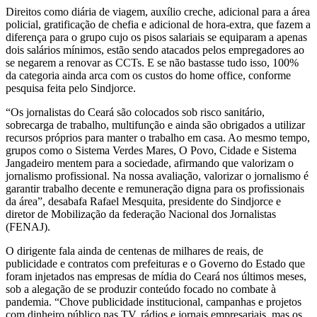
Direitos como diária de viagem, auxílio creche, adicional para a área
policial, gratificação de chefia e adicional de hora-extra, que fazem a
diferença para o grupo cujo os pisos salariais se equiparam a apenas
dois salários mínimos, estão sendo atacados pelos empregadores ao
se negarem a renovar as CCTs. E se não bastasse tudo isso, 100%
da categoria ainda arca com os custos do home office, conforme
pesquisa feita pelo Sindjorce.
“Os jornalistas do Ceará são colocados sob risco sanitário,
sobrecarga de trabalho, multifunção e ainda são obrigados a utilizar
recursos próprios para manter o trabalho em casa. Ao mesmo tempo,
grupos como o Sistema Verdes Mares, O Povo, Cidade e Sistema
Jangadeiro mentem para a sociedade, afirmando que valorizam o
jornalismo profissional. Na nossa avaliação, valorizar o jornalismo é
garantir trabalho decente e remuneração digna para os profissionais
da área”, desabafa Rafael Mesquita, presidente do Sindjorce e
diretor de Mobilização da federação Nacional dos Jornalistas
(FENAJ).
O dirigente fala ainda de centenas de milhares de reais, de
publicidade e contratos com prefeituras e o Governo do Estado que
foram injetados nas empresas de mídia do Ceará nos últimos meses,
sob a alegação de se produzir conteúdo focado no combate à
pandemia. “Chove publicidade institucional, campanhas e projetos
com dinheiro público nas TV, rádios e jornais empresariais, mas os