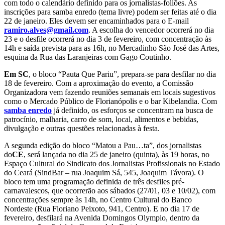
com todo o calendário definido para os jornalistas-foliões. As
inscrições para samba enredo (tema livre) podem ser feitas até o dia
22 de janeiro. Eles devem ser encaminhados para o E-mail
ramiro.alves@gmail.com
. A escolha do vencedor ocorrerá no dia
23 e o desfile ocorrerá no dia 3 de fevereiro, com concentração às
14h e saída prevista para as 16h, no Mercadinho São José das Artes,
esquina da Rua das Laranjeiras com Gago Coutinho.
Em SC
, o bloco “Pauta Que Pariu”, prepara-se para desfilar no dia
18 de fevereiro. Com a aproximação do evento, a Comissão
Organizadora vem fazendo reuniões semanais em locais sugestivos
como o Mercado Público de Florianópolis e o bar Kibelandia. Com
samba enredo
já definido, os esforços se concentram na busca de
patrocínio, malharia, carro de som, local, alimentos e bebidas,
divulgação e outras questões relacionadas à festa.
A segunda edição do bloco “Matou a Pau…ta”, dos jornalistas
do
CE
, será lançada no dia 25 de janeiro (quinta), às 19 horas, no
Espaço Cultural do Sindicato dos Jornalistas Profissionais no Estado
do Ceará (SindBar – rua Joaquim Sá, 545, Joaquim Távora). O
bloco tem uma programação definida de três desfiles pré-
carnavalescos, que ocorrerão aos sábados (27/01, 03 e 10/02), com
concentrações sempre às 14h, no Centro Cultural do Banco
Nordeste (Rua Floriano Peixoto, 941, Centro). E no dia 17 de
fevereiro, desfilará na Avenida Domingos Olympio, dentro da