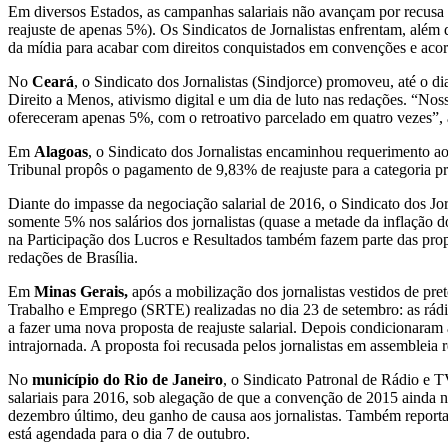
Em diversos Estados, as campanhas salariais não avançam por recusa
reajuste de apenas 5%). Os Sindicatos de Jornalistas enfrentam, além d
da mídia para acabar com direitos conquistados em convenções e acordo
No
Ceará
, o Sindicato dos Jornalistas (Sindjorce) promoveu, até o d
Direito a Menos, ativismo digital e um dia de luto nas redações. “Nos
ofereceram apenas 5%, com o retroativo parcelado em quatro vezes”, a
Em
Alagoas
, o Sindicato dos Jornalistas encaminhou requerimento ao
Tribunal propôs o pagamento de 9,83% de reajuste para a categoria pr
Diante do impasse da negociação salarial de 2016, o Sindicato dos Jo
somente 5% nos salários dos jornalistas (quase a metade da inflação do
na Participação dos Lucros e Resultados também fazem parte das propo
redações de Brasília.
Em
Minas Gerais,
após a mobilização dos jornalistas vestidos de pr
Trabalho e Emprego (SRTE) realizadas no dia 23 de setembro: as rádi
a fazer uma nova proposta de reajuste salarial. Depois condicionaram a
intrajornada. A proposta foi recusada pelos jornalistas em assembleia 
No
município do Rio de Janeiro
, o Sindicato Patronal de Rádio e 
salariais para 2016, sob alegação de que a convenção de 2015 ainda n
dezembro último, deu ganho de causa aos jornalistas. Também reportar
está agendada para o dia 7 de outubro.