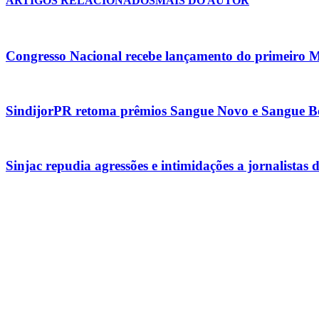
ARTIGOS RELACIONADOS
MAIS DO AUTOR
Congresso Nacional recebe lançamento do primeiro M
SindijorPR retoma prêmios Sangue Novo e Sangue Bo
Sinjac repudia agressões e intimidações a jornalista