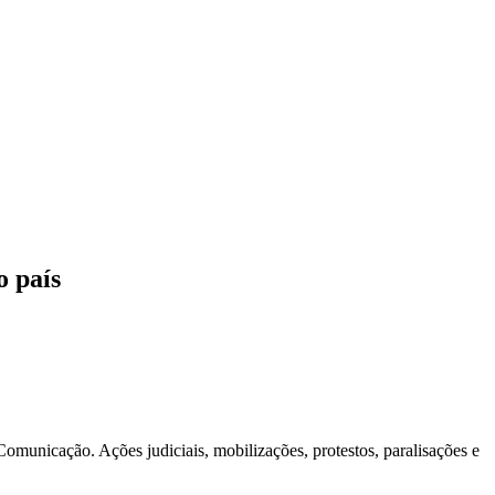
TEIRAS DE JORNALISTAS
CONTATO
MORE
o país
 Comunicação. Ações judiciais, mobilizações, protestos, paralisações e