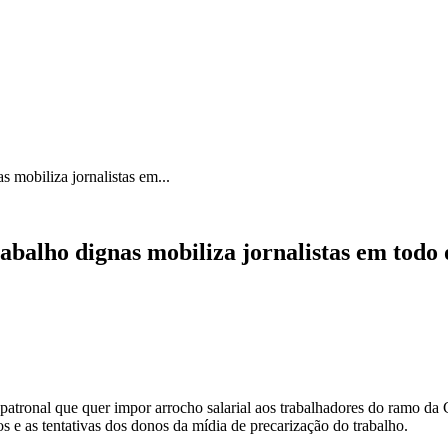
CA
SINDICATOS
LEGISLAÇÃO
NOTAS OFICIAIS
CAR
s mobiliza jornalistas em...
rabalho dignas mobiliza jornalistas em todo 
a patronal que quer impor arrocho salarial aos trabalhadores do ramo da
os e as tentativas dos donos da mídia de precarização do trabalho.