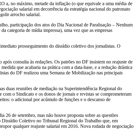
RO a, no máximo, metade da inflação (o que equivale a uma média de
egociação salarial em decorrência da estratégia nacional do patronato
olir arrocho salarial.
rabalho, participação dos atos do Dia Nacional de Paralisação – Nenhum
se da categoria de mídia impressa), uma vez que as empresas
mediato prosseguimento do dissídio coletivo dos jornalistas. O
 após consulta às redações. Os patrões no DF insistem no reajuste de
, medida que acabaria na prática com a data-base, e a redução drástica
alistas do DF realizou uma Semana de Mobilização nas principais
e nas duas reuniões de mediação na Superintendência Regional do
e com o Sindicato e os donos de jornais e revistas se comprometeram
ireitos: o adicional por acúmulo de funções e o descanso de
 dia 26 de setembro, mas não houve proposta sobre as questões
 o Dissídio Coletivo no Tribunal Regional do Trabalho que, em
 propor qualquer reajuste salarial em 2016. Nova rodada de negociação