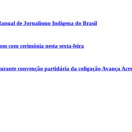
anual de Jornalismo Indígena do Brasil
m com cerimônia nesta sexta-feira
s durante convenção partidária da coligação Avança Acr