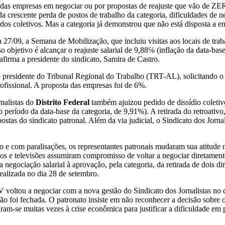
 das empresas em negociar ou por propostas de reajuste que vão de ZE
a crescente perda de postos de trabalho da categoria, dificuldades de n
s coletivos. Mas a categoria já demonstrou que não está disposta a eng
ia 27/09, a Semana de Mobilização, que incluiu visitas aos locais de t
so objetivo é alcançar o reajuste salarial de 9,88℅ (inflação da data-ba
firma a presidente do sindicato, Samira de Castro.
 presidente do Tribunal Regional do Trabalho (TRT-AL), solicitando o i
ofissional. A proposta das empresas foi de 6%.
rnalistas do
Distrito Federal
também ajuizou pedido de dissídio coletivo
 período da data-base da categoria, de 9,91%). A retirada do retroativo
stas do sindicato patronal. Além da via judicial, o Sindicato dos Jorn
eto e com paralisações, os representantes patronais mudaram sua atitud
os e televisões assumiram compromisso de voltar a negociar diretament
 negociação salarial à aprovação, pela categoria, da retirada de dois d
realizada no dia 28 de setembro.
TV voltou a negociar com a nova gestão do Sindicato dos Jornalistas no
ão foi fechada. O patronato insiste em não reconhecer a decisão sobre
am-se muitas vezes à crise econômica para justificar a dificuldade em