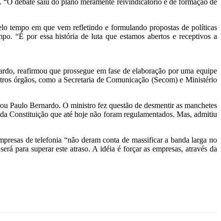
a. “O debate saiu do plano meramente reivindicatório e de formação de
lo tempo em que vem refletindo e formulando propostas de políticas
o. “É por essa história de luta que estamos abertos e receptivos a
nardo, reafirmou que prossegue em fase de elaboração por uma equipe
tros órgãos, como a Secretaria de Comunicação (Secom) e Ministério
larou Paulo Bernardo. O ministro fez questão de desmentir as manchetes
 da Constituição que até hoje não foram regulamentados. Mas, admitiu
resas de telefonia “não deram conta de massificar a banda larga no
rá para superar este atraso. A idéia é forçar as empresas, através da