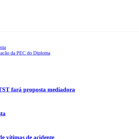
ista
vação da PEC do Diploma
 TST fará proposta mediadora
sta
de vítimas de acidente