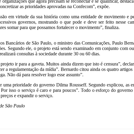
 organizações que agora precisam se reconectar e se qualificar, destac
concretizar as prioridades aprovadas na Confecom”, expõe.
são em virtude da sua história como uma entidade de movimento e pe
ucessivos governos, mostrando o que pode e deve ser feito nesse camp
es somar para que possamos fortalecer o movimento”, finaliza.
to dos Bancários de São Paulo, o ministro das Comunicações, Paulo Ber
ções. Segundo ele, o projeto está sendo examinado em conjunto com ou
ealizará consultas à sociedade durante 30 ou 60 dias.
o projeto ir para a gaveta. Muitos ainda dizem que isto é censura”, dec
r a regulamentação da mídia”. Bernardo citou ainda os quatro artigos
ga. Não dá para resolver logo esse assunto”.
r uma prioridade do governo Dilma Rousseff. Segundo explicou, as emp
or isso o serviço é caro e para poucos”. Todo o esforço do governo se
s preços e expandir o serviço.
 de São Paulo