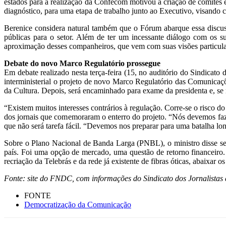
estados para a realização da Confecom motivou a criação de comitês e
diagnóstico, para uma etapa de trabalho junto ao Executivo, visando 
Berenice considera natural também que o Fórum abarque essa discus
públicas para o setor. Além de ter um incessante diálogo com os s
aproximação desses companheiros, que vem com suas visões particular
Debate do novo Marco Regulatório prossegue
Em debate realizado nesta terça-feira (15, no auditório do Sindica
interministerial o projeto de novo Marco Regulatório das Comunica
da Cultura. Depois, será encaminhado para exame da presidenta e, se r
“Existem muitos interesses contrários à regulação. Corre-se o risco d
dos jornais que comemoraram o enterro do projeto. “Nós devemos faze
que não será tarefa fácil. “Devemos nos preparar para uma batalha lon
Sobre o Plano Nacional de Banda Larga (PNBL), o ministro disse se
país. Foi uma opção de mercado, uma questão de retorno financeiro. P
recriação da Telebrás e da rede já existente de fibras óticas, abaixar o
Fonte: site do FNDC, com informações do Sindicato dos Jornalistas
FONTE
Democratização da Comunicação