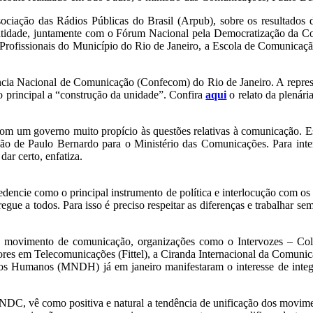
sociação das Rádios Públicas do Brasil (Arpub), sobre os resultados
 entidade, juntamente com o Fórum Nacional pela Democratização da C
as Profissionais do Município do Rio de Janeiro, a Escola de Comunic
cia Nacional de Comunicação (Confecom) do Rio de Janeiro. A represen
o principal a “construção da unidade”. Confira
aqui
o relato da plenári
om um governo muito propício às questões relativas à comunicação. E
ão de Paulo Bernardo para o Ministério das Comunicações. Para inter
dar certo, enfatiza.
edencie como o principal instrumento de política e interlocução com 
egue a todos. Para isso é preciso respeitar as diferenças e trabalhar s
 do movimento de comunicação, organizações como o Intervozes – Col
dores em Telecomunicações (Fittel), a Ciranda Internacional da Comuni
os Humanos (MNDH) já em janeiro manifestaram o interesse de integr
NDC, vê como positiva e natural a tendência de unificação dos movime