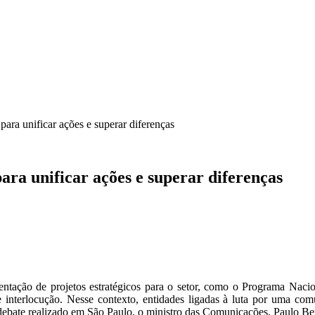
CA
SINDICATOS
LEGISLAÇÃO
NOTAS OFICIAIS
CAR
ra unificar ações e superar diferenças
a unificar ações e superar diferenças
tação de projetos estratégicos para o setor, como o Programa Nacio
nterlocução. Nesse contexto, entidades ligadas à luta por uma comu
m debate realizado em São Paulo, o ministro das Comunicações, Paulo B