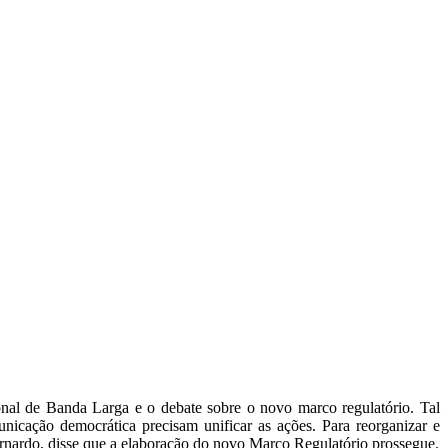
TEIRAS DE JORNALISTAS
CONTATO
MORE
nal de Banda Larga e o debate sobre o novo marco regulatório. Tal
nicação democrática precisam unificar as ações. Para reorganizar e
ernardo, disse que a elaboração do novo Marco Regulatório prossegue.