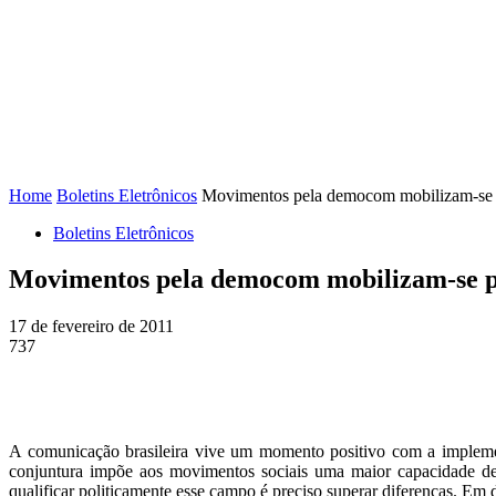
FENAJ
DIRETORIA
COMISSÃO NACIONAL DE ÉTI
Home
Boletins Eletrônicos
Movimentos pela democom mobilizam-se pa
Boletins Eletrônicos
Movimentos pela democom mobilizam-se par
17 de fevereiro de 2011
737
A comunicação brasileira vive um momento positivo com a implemen
conjuntura impõe aos movimentos sociais uma maior capacidade de i
qualificar politicamente esse campo é preciso superar diferenças. E