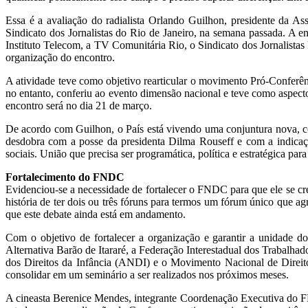
Essa é a avaliação do radialista Orlando Guilhon, presidente da As
Sindicato dos Jornalistas do Rio de Janeiro, na semana passada. A
Instituto Telecom, a TV Comunitária Rio, o Sindicato dos Jornalist
organização do encontro.
A atividade teve como objetivo rearticular o movimento Pró-Conferên
no entanto, conferiu ao evento dimensão nacional e teve como aspect
encontro será no dia 21 de março.
De acordo com Guilhon, o País está vivendo uma conjuntura nova, c
desdobra com a posse da presidenta Dilma Rouseff e com a indicaç
sociais. União que precisa ser programática, política e estratégica para 
Fortalecimento do FNDC
Evidenciou-se a necessidade de fortalecer o FNDC para que ele se cr
história de ter dois ou três fóruns para termos um fórum único que agr
que este debate ainda está em andamento.
Com o objetivo de fortalecer a organização e garantir a unidade
Alternativa Barão de Itararé, a Federação Interestadual dos Trabalha
dos Direitos da Infância (ANDI) e o Movimento Nacional de Direit
consolidar em um seminário a ser realizados nos próximos meses.
A cineasta Berenice Mendes, integrante Coordenação Executiva do F