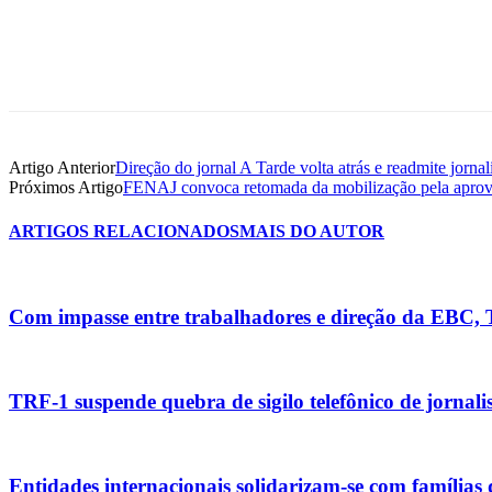
Artigo Anterior
Direção do jornal A Tarde volta atrás e readmite jornal
Próximos Artigo
FENAJ convoca retomada da mobilização pela apro
ARTIGOS RELACIONADOS
MAIS DO AUTOR
Com impasse entre trabalhadores e direção da EBC,
TRF-1 suspende quebra de sigilo telefônico de jornali
Entidades internacionais solidarizam-se com famílias 