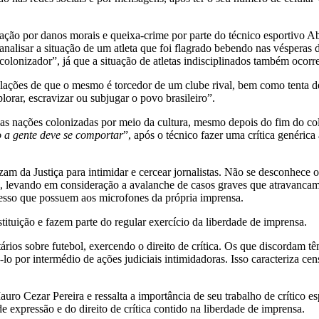
ção por danos morais e queixa-crime por parte do técnico esportivo Ab
 analisar a situação de um atleta que foi flagrado bebendo nas vésperas
do colonizador”, já que a situação de atletas indisciplinados também oco
 ilações de que o mesmo é torcedor de um clube rival, bem como tenta det
lorar, escravizar ou subjugar o povo brasileiro”.
as nações colonizadas por meio da cultura, mesmo depois do fim do col
o a gente deve se comportar
”, após o técnico fazer uma crítica genéri
am da Justiça para intimidar e cercear jornalistas. Não se desconhece o
, levando em consideração a avalanche de casos graves que atravancam o
 acesso que possuem aos microfones da própria imprensa.
stituição e fazem parte do regular exercício da liberdade de imprensa.
tários sobre futebol, exercendo o direito de crítica. Os que discordam t
o por intermédio de ações judiciais intimidadoras. Isso caracteriza censu
ro Cezar Pereira e ressalta a importância de seu trabalho de crítico es
de expressão e do direito de crítica contido na liberdade de imprensa.