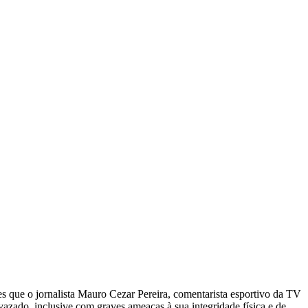
CARTEIRAS DE JORNALISTAS
CONTATO
PEC DO DIPLOMA
s que o jornalista Mauro Cezar Pereira, comentarista esportivo da TV
vazado, inclusive com graves ameaças à sua integridade física e de