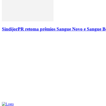
SindijorPR retoma prêmios Sangue Novo e Sangue Bo