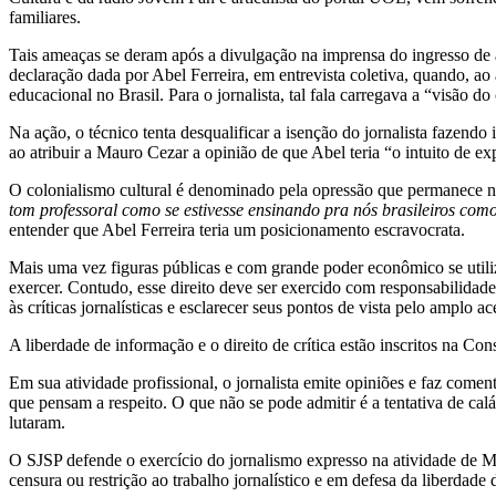
familiares.
Tais ameaças se deram após a divulgação na imprensa do ingresso de a
declaração dada por Abel Ferreira, em entrevista coletiva, quando, ao
educacional no Brasil. Para o jornalista, tal fala carregava a “visão 
Na ação, o técnico tenta desqualificar a isenção do jornalista fazendo
ao atribuir a Mauro Cezar a opinião de que Abel teria “o intuito de exp
O colonialismo cultural é denominado pela opressão que permanece n
tom professoral como se estivesse ensinando pra nós brasileiros com
entender que Abel Ferreira teria um posicionamento escravocrata.
Mais uma vez figuras públicas e com grande poder econômico se utiliz
exercer. Contudo, esse direito deve ser exercido com responsabilidade
às críticas jornalísticas e esclarecer seus pontos de vista pelo amplo
A liberdade de informação e o direito de crítica estão inscritos na Con
Em sua atividade profissional, o jornalista emite opiniões e faz comen
que pensam a respeito. O que não se pode admitir é a tentativa de calá-l
lutaram.
O SJSP defende o exercício do jornalismo expresso na atividade de Mau
censura ou restrição ao trabalho jornalístico e em defesa da liberdade 