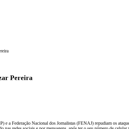
ICA
SINDICATOS
LEGISLAÇÃO
NOTAS OFICIAIS
reira
zar Pereira
SP) e a Federação Nacional dos Jornalistas (FENAJ) repudiam os ataque
o nas redes sociais e por mensagens, após ter o seu número de celular 