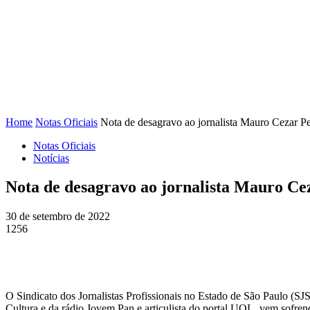
FENAJ
DIRETORIA
COMISSÃO NACIONAL DE ÉT
Home
Notas Oficiais
Nota de desagravo ao jornalista Mauro Cezar Pe
Notas Oficiais
Notícias
Nota de desagravo ao jornalista Mauro Ce
30 de setembro de 2022
1256
O Sindicato dos Jornalistas Profissionais no Estado de São Paulo (SJ
Cultura e da rádio Jovem Pan e articulista do portal UOL, vem sofrend