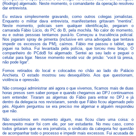
(Rodrigo) algemado. Neste momento, o comandante da operação resolveu
dar entrevista.
Eu estava simplesmente gravando, como outros colegas jornalistas.
Enquanto o militar dava entrevista, manifestantes gritavam “mentira”.
Neste momento, policiais sem qualquer identificação, pegaram o
camarada Fábio Lúcio, do PC do B, pela mochila. No calor do momento,
eu e outras pessoas tentamos puxá-lo. Começou a truculência policial.
Nos jogaram spray de pimenta (inclusive em uma advogada que tentava
impedir os excessos da PM), caímos. Fábio me passou o tablet, que
joguei na bolsa. Fui levantada pela polícia, que torceu meu braço. O
companheiro do PCdoB foi algemado. Sentei ao seu lado e peguei o
celular para ligar. Nesse momento recebi voz de prisão: “você tá presa,
não pode ligar”.
Fomos retirados do local e colocados no chão ao lado do Palácio
Anchieta. O estado mostrou seu desequilíbrio. Aos que questionam,
violência e opressão.
Não consegui administrar até agora o que vivemos, ficamos mais de duas
horas presos sem saber porque e quando chegamos ao DPJ continuamos
sem entender. Tiraram as algemas do Fábio para entrar no DPJ e já
dentro da delegacia nos revistaram, sendo que Fábio ficou algemado pelo
pés. Alguém perguntou se era preciso me algemar e alguém respondeu
que não.
Não resistimos em momento algum, mas ficou claro uma coisa: o
desrespeito maior foi com ele, por ser estudante. No meu caso, como
todos gritaram que eu era jornalista, o sindicato da categoria fez questão
de acompanhar todo o processo e impedir mais excessos. Fui acusada de