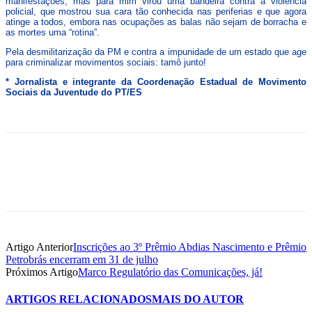
manifestações, mas para mim virou uma bandeira contra a violência
policial, que mostrou sua cara tão conhecida nas periferias e que agora
atinge a todos, embora nas ocupações as balas não sejam de borracha e
as mortes uma “rotina”.
Pela desmilitarização da PM e contra a impunidade de um estado que age
para criminalizar movimentos sociais: tamô junto!
* Jornalista e integrante da Coordenação Estadual de Movimento
Sociais da Juventude do PT/ES
Artigo Anterior
Inscrições ao 3º Prêmio Abdias Nascimento e Prêmio
Petrobrás encerram em 31 de julho
Próximos Artigo
Marco Regulatório das Comunicações, já!
ARTIGOS RELACIONADOS
MAIS DO AUTOR