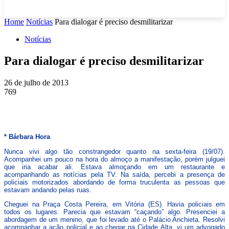
Home
Notícias
Para dialogar é preciso desmilitarizar
Notícias
Para dialogar é preciso desmilitarizar
26 de julho de 2013
769
* Bárbara Hora
Nunca vivi algo tão constrangedor quanto na sexta-feira (19/07).
Acompanhei um pouco na hora do almoço a manifestação, porém julguei
que iria acabar ali. Estava almoçando em um restaurante e
acompanhando as notícias pela TV. Na saída, percebi a presença de
policiais motorizados abordando de forma truculenta as pessoas que
estavam andando pelas ruas.
Cheguei na Praça Costa Pereira, em Vitória (ES). Havia policiais em
todos os lugares. Parecia que estavam “caçando” algo. Presenciei a
abordagem de um menino, que foi levado até o Palácio Anchieta. Resolvi
acompanhar a ação policial e ao chegar na Cidade Alta, vi um advogado