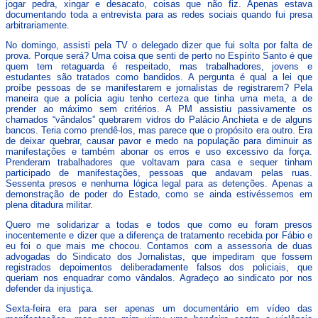
jogar pedra, xingar e desacato, coisas que não fiz. Apenas estava
documentando toda a entrevista para as redes sociais quando fui presa
arbitrariamente.
No domingo, assisti pela TV o delegado dizer que fui solta por falta de
prova. Porque será? Uma coisa que senti de perto no Espírito Santo é que
quem tem retaguarda é respeitado, mas trabalhadores, jovens e
estudantes são tratados como bandidos. A pergunta é qual a lei que
proíbe pessoas de se manifestarem e jornalistas de registrarem? Pela
maneira que a polícia agiu tenho certeza que tinha uma meta, a de
prender ao máximo sem critérios. A PM assistiu passivamente os
chamados “vândalos” quebrarem vidros do Palácio Anchieta e de alguns
bancos. Teria como prendê-los, mas parece que o propósito era outro. Era
de deixar quebrar, causar pavor e medo na população para diminuir as
manifestações e também abonar os erros e uso excessivo da força.
Prenderam trabalhadores que voltavam para casa e sequer tinham
participado de manifestações, pessoas que andavam pelas ruas.
Sessenta presos e nenhuma lógica legal para as detenções. Apenas a
demonstração de poder do Estado, como se ainda estivéssemos em
plena ditadura militar.
Quero me solidarizar a todas e todos que como eu foram presos
inocentemente e dizer que a diferença de tratamento recebida por Fábio e
eu foi o que mais me chocou. Contamos com a assessoria de duas
advogadas do Sindicato dos Jornalistas, que impediram que fossem
registrados depoimentos deliberadamente falsos dos policiais, que
queriam nos enquadrar como vândalos. Agradeço ao sindicato por nos
defender da injustiça.
Sexta-feira era para ser apenas um documentário em vídeo das