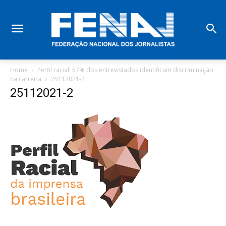
Home
Perfil racial: 57% dos entrevistados identificam discriminação
na carreira
25112021-2
25112021-2