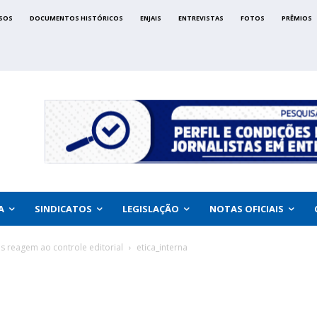
SOS
DOCUMENTOS HISTÓRICOS
ENJAIS
ENTREVISTAS
FOTOS
PRÊMIOS
A
SINDICATOS
LEGISLAÇÃO
NOTAS OFICIAIS
as reagem ao controle editorial
etica_interna