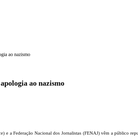
ICA
SINDICATOS
LEGISLAÇÃO
NOTAS OFICIAIS
ogia ao nazismo
apologia ao nazismo
orce) e a Federação Nacional dos Jornalistas (FENAJ) vêm a público re