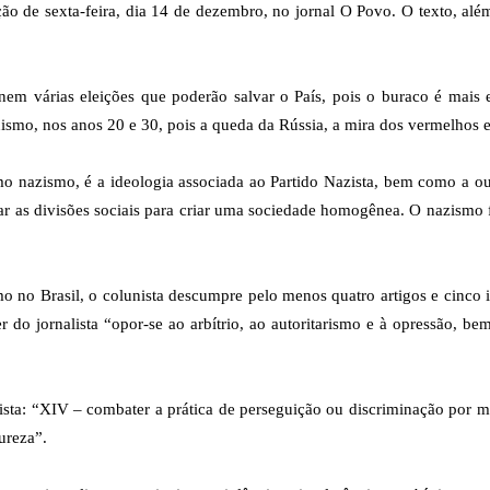
ção de sexta-feira, dia 14 de dezembro, no jornal O Povo. O texto, além
o nem várias eleições que poderão salvar o País, pois o buraco é mai
smo, nos anos 20 e 30, pois a queda da Rússia, a mira dos vermelhos 
nazismo, é a ideologia associada ao Partido Nazista, bem como a outr
ar as divisões sociais para criar uma sociedade homogênea. O nazismo 
 no Brasil, o colunista descumpre pelo menos quatro artigos e cinco in
r do jornalista “opor-se ao arbítrio, ao autoritarismo e à opressão, 
ta: “XIV – combater a prática de perseguição ou discriminação por motiv
ureza”.