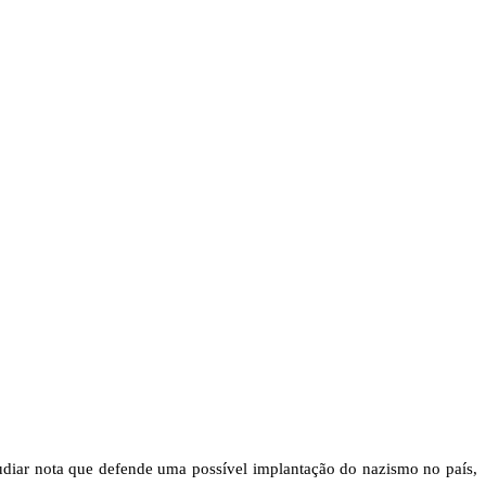
CARTEIRAS DE JORNALISTAS
CONTATO
PEC DO DIPLOMA
pudiar nota que defende uma possível implantação do nazismo no país,