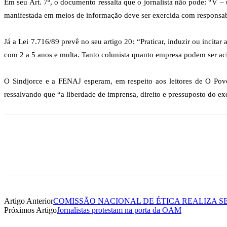
Em seu Art. 7º, o documento ressalta que o jornalista não pode: “V – u
manifestada em meios de informação deve ser exercida com responsab
Já a Lei 7.716/89 prevê no seu artigo 20: “Praticar, induzir ou incita
com 2 a 5 anos e multa. Tanto colunista quanto empresa podem ser acio
O Sindjorce e a FENAJ esperam, em respeito aos leitores de O Pov
ressalvando que “a liberdade de imprensa, direito e pressuposto do ex
Artigo Anterior
COMISSÃO NACIONAL DE ÉTICA REALIZA S
Próximos Artigo
Jornalistas protestam na porta da OAM