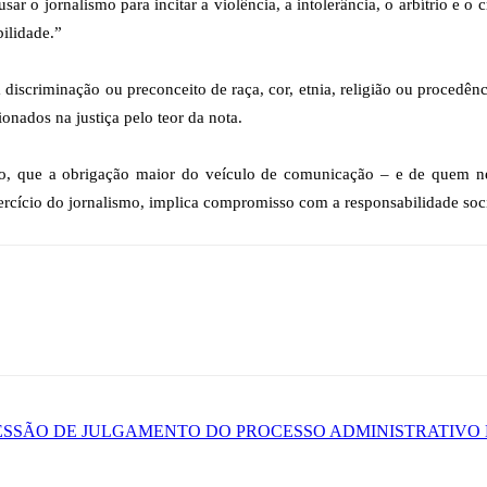
sar o jornalismo para incitar a violência, a intolerância, o arbítrio e o
ilidade.”
r a discriminação ou preconceito de raça, cor, etnia, religião ou proced
nados na justiça pelo teor da nota.
o, que a obrigação maior do veículo de comunicação – e de quem nele
ercício do jornalismo, implica compromisso com a responsabilidade socia
ESSÃO DE JULGAMENTO DO PROCESSO ADMINISTRATIVO 