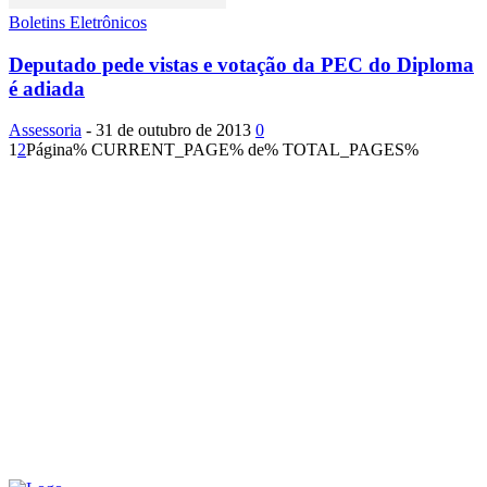
Boletins Eletrônicos
Deputado pede vistas e votação da PEC do Diploma
é adiada
Assessoria
-
31 de outubro de 2013
0
1
2
Página% CURRENT_PAGE% de% TOTAL_PAGES%