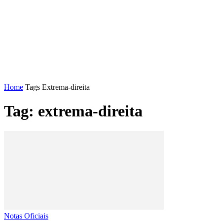
FENAJ
DIRETORIA
COMISSÃO NACIONAL DE ÉT
Home
Tags
Extrema-direita
Tag: extrema-direita
Notas Oficiais