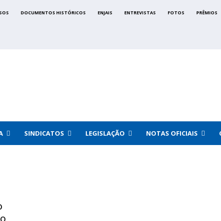
SOS
DOCUMENTOS HISTÓRICOS
ENJAIS
ENTREVISTAS
FOTOS
PRÊMIOS
A
SINDICATOS
LEGISLAÇÃO
NOTAS OFICIAIS
o
ão