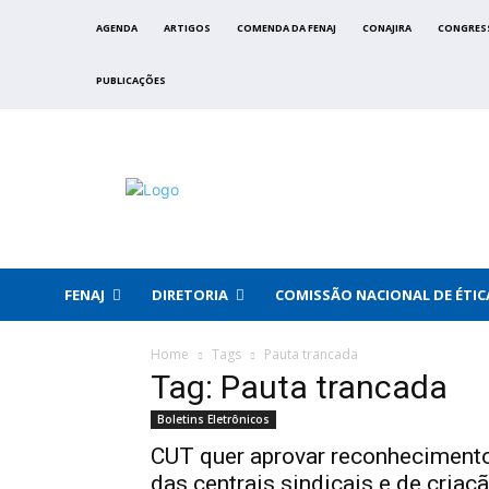
AGENDA
ARTIGOS
COMENDA DA FENAJ
CONAJIRA
CONGRES
PUBLICAÇÕES
FENAJ
DIRETORIA
COMISSÃO NACIONAL DE ÉTIC
Home
Tags
Pauta trancada
Tag: Pauta trancada
Boletins Eletrônicos
CUT quer aprovar reconheciment
das centrais sindicais e de criaç