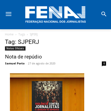
Home
Tags
SJPERJ
Tag: SJPERJ
Notas Oficiais
Nota de repúdio
Samuel Porto
-
27 de agosto de 2020
0