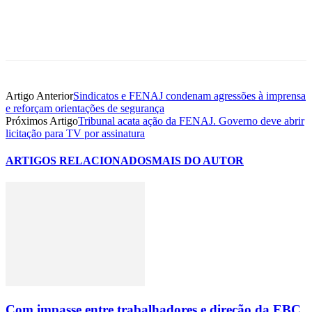
Artigo Anterior
Sindicatos e FENAJ condenam agressões à imprensa
e reforçam orientações de segurança
Próximos Artigo
Tribunal acata ação da FENAJ. Governo deve abrir
licitação para TV por assinatura
ARTIGOS RELACIONADOS
MAIS DO AUTOR
Com impasse entre trabalhadores e direção da EBC,