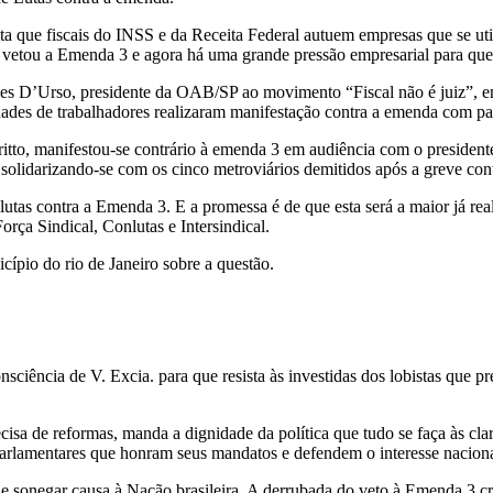
ta que fiscais do INSS e da Receita Federal autuem empresas que se uti
la vetou a Emenda 3 e agora há uma grande pressão empresarial para que
 D’Urso, presidente da OAB/SP ao movimento “Fiscal não é juiz”, entida
dades de trabalhadores realizaram manifestação contra a emenda com pa
itto, manifestou-se contrário à emenda 3 em audiência com o president
 solidarizando-se com os cinco metroviários demitidos após a greve cont
 lutas contra a Emenda 3. E a promessa é de que esta será a maior já r
rça Sindical, Conlutas e Intersindical.
icípio do rio de Janeiro sobre a questão.
nsciência de V. Excia. para que resista às investidas dos lobistas que 
ecisa de reformas, manda a dignidade da política que tudo se faça às cl
parlamentares que honram seus mandatos e defendem o interesse naciona
 sonegar causa à Nação brasileira. A derrubada do veto à Emenda 3 cria