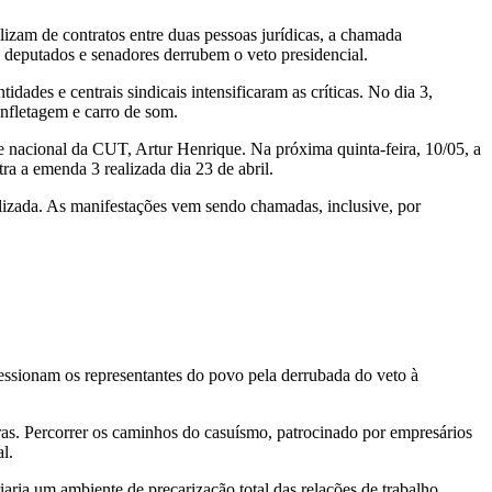
lizam de contratos entre duas pessoas jurídicas, a chamada
 deputados e senadores derrubem o veto presidencial.
des e centrais sindicais intensificaram as críticas. No dia 3,
nfletagem e carro de som.
e nacional da CUT, Artur Henrique. Na próxima quinta-feira, 10/05, a
ra a emenda 3 realizada dia 23 de abril.
ealizada. As manifestações vem sendo chamadas, inclusive, por
pressionam os representantes do povo pela derrubada do veto à
aras. Percorrer os caminhos do casuísmo, patrocinado por empresários
l.
ria um ambiente de precarização total das relações de trabalho,