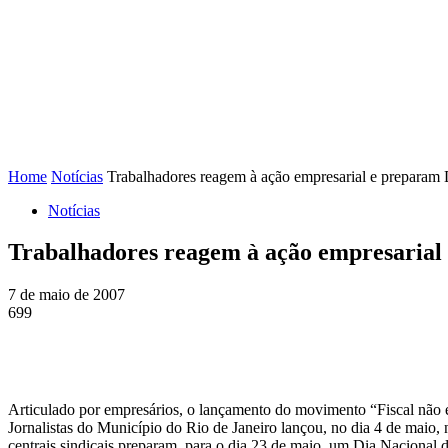
FENAJ
DIRETORIA
COMISSÃO NACIONAL DE ÉT
Home
Notícias
Trabalhadores reagem à ação empresarial e preparam 
Notícias
Trabalhadores reagem à ação empresarial
7 de maio de 2007
699
Articulado por empresários, o lançamento do movimento “Fiscal não é
Jornalistas do Município do Rio de Janeiro lançou, no dia 4 de mai
centrais sindicais preparam, para o dia 23 de maio, um Dia Nacional 