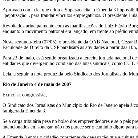
Aprovada com a lei que criou a Super-receita, a Emenda 3 impossibili
“pejotização”, para fraudar vínculos empregatícios. O presidente Lu
Revoltados principalmente com as manifestações de Luiz Flávio Borges
enquanto o movimento patronal era lançado, em frente ao prédio enti
Nesta segunda-feira (07/05), o presidente da OAB Nacional, Cezar Br
Faculdade de Direito da USP paralisará as atividades a partir das 10h,
Para 23 de maio, está sendo organizada a terceira jornada nacional de
entidades que divergem no cotidiano das lutas sindicais, como CUT, Fo
Leia, a seguir, a nota produzida pelo Sindicato dos Jornalistas do Mun
Rio de Janeiro 4 de maio de 2007
Exmo. sr. congressista,
O Sindicato dos Jornalistas do Município do Rio de Janeiro apela à co
famigerada Emenda 3.
Se a carga tributária pesa no bolso dos empreendedores e se o país pr
intencionados em sonegar, não nos parece ser o caminho digno para 
A Emenda 3 enoja o cidadão consciente da devastação que a cultura de