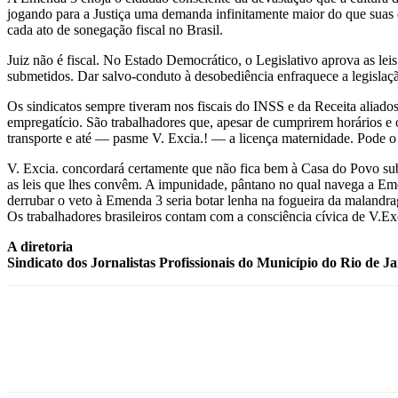
jogando para a Justiça uma demanda infinitamente maior do que suas 
cada ato de sonegação fiscal no Brasil.
Juiz não é fiscal. No Estado Democrático, o Legislativo aprova as lei
submetidos. Dar salvo-conduto à desobediência enfraquece a legislaçã
Os sindicatos sempre tiveram nos fiscais do INSS e da Receita aliados
empregatício. São trabalhadores que, apesar de cumprirem horários e 
transporte e até — pasme V. Excia.! — a licença maternidade. Pode o
V. Excia. concordará certamente que não fica bem à Casa do Povo subt
as leis que lhes convêm. A impunidade, pântano no qual navega a Emen
derrubar o veto à Emenda 3 seria botar lenha na fogueira da malandr
Os trabalhadores brasileiros contam com a consciência cívica de V.Ex
A diretoria
Sindicato dos Jornalistas Profissionais do Município do Rio de J