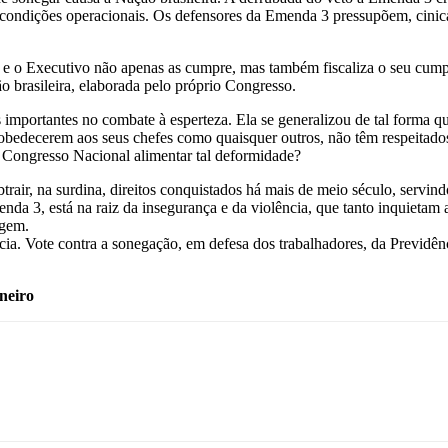
condições operacionais. Os defensores da Emenda 3 pressupõem, cinicam
s e o Executivo não apenas as cumpre, mas também fiscaliza o seu cumpr
o brasileira, elaborada pelo próprio Congresso.
 importantes no combate à esperteza. Ela se generalizou de tal forma qu
obedecerem aos seus chefes como quaisquer outros, não têm respeitados 
 Congresso Nacional alimentar tal deformidade?
rair, na surdina, direitos conquistados há mais de meio século, servi
da 3, está na raiz da insegurança e da violência, que tanto inquietam 
agem.
cia. Vote contra a sonegação, em defesa dos trabalhadores, da Previdên
aneiro