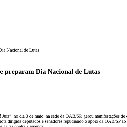
ICA
SINDICATOS
LEGISLAÇÃO
NOTAS OFICIAIS
Dia Nacional de Lutas
 e preparam Dia Nacional de Lutas
 Juiz”, no dia 3 de maio, na sede da OAB/SP, gerou manifestações de 
o, nota dirigida deputados e senadores repudiando o apoio da OAB/SP 
de Lutas contra a emenda.