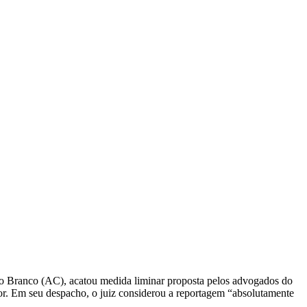
CARTEIRAS DE JORNALISTAS
CONTATO
PEC DO DIPLOMA
o Branco (AC), acatou medida liminar proposta pelos advogados do
or. Em seu despacho, o juiz considerou a reportagem “absolutamente