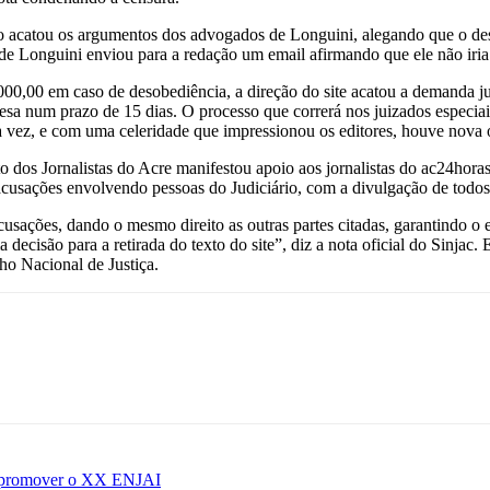
o acatou os argumentos dos advogados de Longuini, alegando que o des
 de Longuini enviou para a redação um email afirmando que ele não iria 
00,00 em caso de desobediência, a direção do site acatou a demanda judi
esa num prazo de 15 dias. O processo que correrá nos juizados especia
a vez, e com uma celeridade que impressionou os editores, houve nova o
 dos Jornalistas do Acre manifestou apoio aos jornalistas do ac24hora
cusações envolvendo pessoas do Judiciário, com a divulgação de todos 
cusações, dando o mesmo direito as outras partes citadas, garantindo o e
decisão para a retirada do texto do site”, diz a nota oficial do Sinjac.
ho Nacional de Justiça.
 e promover o XX ENJAI