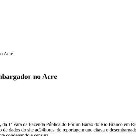
ICA
SINDICATOS
LEGISLAÇÃO
NOTAS OFICIAIS
no Acre
embargador no Acre
s, da 1ª Vara da Fazenda Pública do Fórum Barão do Rio Branco em Ri
o de dados do site ac24horas, de reportagem que citava o desembargad
nota condenando a censura.