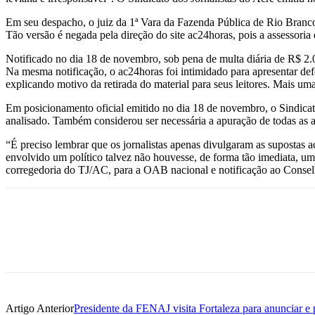
Em seu despacho, o juiz da 1ª Vara da Fazenda Pública de Rio Branc
Tão versão é negada pela direção do site ac24horas, pois a assessoria
Notificado no dia 18 de novembro, sob pena de multa diária de R$ 2.0
Na mesma notificação, o ac24horas foi intimidado para apresentar def
explicando motivo da retirada do material para seus leitores. Mais um
Em posicionamento oficial emitido no dia 18 de novembro, o Sindicato
analisado. Também considerou ser necessária a apuração de todas as a
“É preciso lembrar que os jornalistas apenas divulgaram as supostas a
envolvido um político talvez não houvesse, de forma tão imediata, uma 
corregedoria do TJ/AC, para a OAB nacional e notificação ao Consel
Artigo Anterior
Presidente da FENAJ visita Fortaleza para anunciar