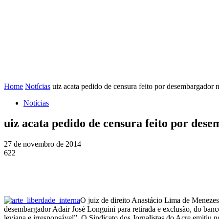
FENAJ
DIRETORIA
COMISSÃO NACIONAL DE ÉT
Home
Notícias
uiz acata pedido de censura feito por desembargador 
Notícias
uiz acata pedido de censura feito por des
27 de novembro de 2014
622
O juiz de direito Anastácio Lima de Meneze
desembargador Adair José Longuini para retirada e exclusão, do banc
leviana e irresponsável”. O Sindicato dos Jornalistas do Acre emitiu 