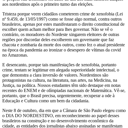
aos nordestinos após o primeiro turno das eleições.
Tristeza porque veem cidadãos cometerem crime de xenofobia (Lei
nº 9.459, de 13/05/1997) como se fosse algo normal, contra outros
brasileiros, apenas por estes manifestaram o direito constitucional de
escolher quem acham melhor para lhes governar. Não se vê o
contrário, os moradores do Nordeste xingarem eleitores de outras
regiões por discordar deles escolherem um governante que faz
chacota e zombaria da morte dos outros, como fez o atual presidente
na época da pandemia ao ironizar o desespero de vítimas da covid
no Amazonas.
E desencanto, porque tais manifestações de xenofobia, portanto
crime, tentam se legitimar em alegada superioridade intelectual, o
que demonstra a clara inversão de valores. Nordestinos são
protagonistas na cultura, na literatura, nas artes, na Medicina, na
Justiça, na política. Nossos estudantes têm sido destaque em notas
recentes do ENEM e de olímpiadas nacionais de Matemática. Vê-se,
portanto, que o Brasil precisa, urgentemente, recuperar a ode à
Educação e Cultura como um bem da cidadania.
Neste 8 de outubro, dia em que a Câmara de São Paulo elegeu como
o DIA DO NORDESTINO, em reconhecimento ao papel desses
brasileiros na construção e no desenvolvimento econômico da
cidade, as entidades dos jornalistas abaixo assinadas se manifestam