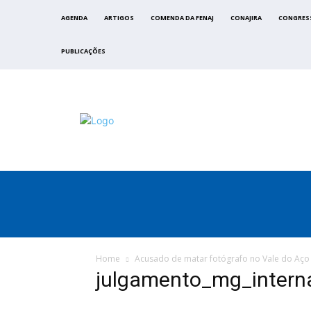
AGENDA
ARTIGOS
COMENDA DA FENAJ
CONAJIRA
CONGRES
PUBLICAÇÕES
FENAJ
DIRETORIA
COMISSÃO NACIONAL DE ÉTI
Home
Acusado de matar fotógrafo no Vale do Aço
julgamento_mg_intern