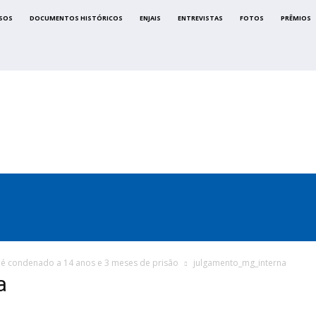
SOS
DOCUMENTOS HISTÓRICOS
ENJAIS
ENTREVISTAS
FOTOS
PRÊMIOS
CA
SINDICATOS
LEGISLAÇÃO
NOTAS OFICIAIS
 é condenado a 14 anos e 3 meses de prisão
julgamento_mg_interna
a