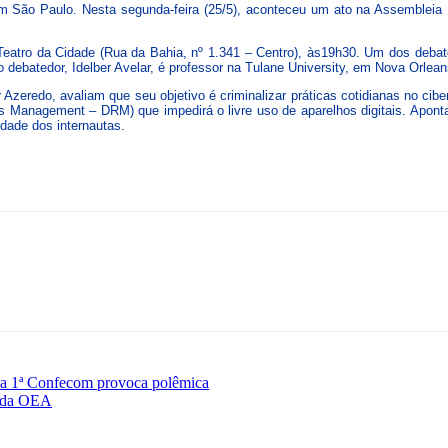
m São Paulo. Nesta segunda-feira (25/5), aconteceu um ato na Assembleia L
no Teatro da Cidade (Rua da Bahia, nº 1.341 – Centro), às19h30. Um dos de
o debatedor, Idelber Avelar, é professor na Tulane University, em Nova Orlea
 Azeredo, avaliam que seu objetivo é criminalizar práticas cotidianas no cibe
ghts Management – DRM) que impedirá o livre uso de aparelhos digitais. Apont
dade dos internautas.
da 1ª Confecom provoca polêmica
o da OEA