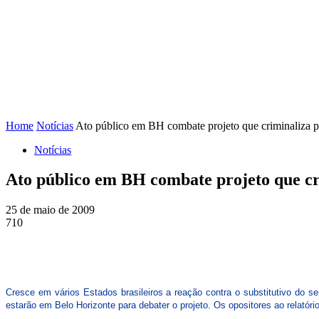
FENAJ
DIRETORIA
COMISSÃO NACIONAL DE ÉT
Home
Notícias
Ato público em BH combate projeto que criminaliza pr
Notícias
Ato público em BH combate projeto que cri
25 de maio de 2009
710
Cresce em vários Estados brasileiros a reação contra o substitutivo do s
estarão em Belo Horizonte para debater o projeto. Os opositores ao relatório