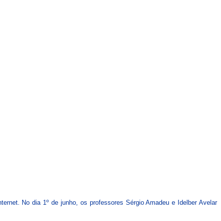
CARTEIRAS DE JORNALISTAS
CONTATO
PEC DO DIPLOMA
ternet. No dia 1º de junho, os professores Sérgio Amadeu e Idelber Avelar