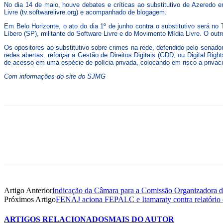
No dia 14 de maio, houve debates e críticas ao substitutivo de Azeredo e
Livre (tv.softwarelivre.org) e acompanhado de blogagem.
Em Belo Horizonte, o ato do dia 1º de junho contra o substitutivo será 
Líbero (SP), militante do Software Livre e do Movimento Mídia Livre. O outr
Os opositores ao substitutivo sobre crimes na rede, defendido pelo senador
redes abertas, reforçar a Gestão de Direitos Digitais (GDD, ou Digital Ri
de acesso em uma espécie de polícia privada, colocando em risco a privaci
Com informações do site do SJMG
Artigo Anterior
Indicação da Câmara para a Comissão Organizadora 
Próximos Artigo
FENAJ aciona FEPALC e Itamaraty contra relatóri
ARTIGOS RELACIONADOS
MAIS DO AUTOR