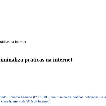
ICA
SINDICATOS
LEGISLAÇÃO
NOTAS OFICIAIS
áticas na internet
minaliza práticas na internet
enador Eduardo Azeredo (PSDB/MG) que criminaliza práticas cotidianas na in
 classificam-no de “AI 5 da Internet”.