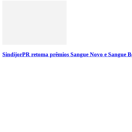
SindijorPR retoma prêmios Sangue Novo e Sangue Bo