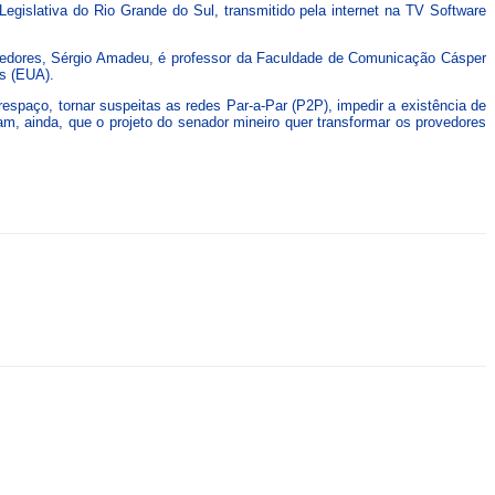
egislativa do Rio Grande do Sul, transmitido pela internet na TV Software
batedores, Sérgio Amadeu, é professor da Faculdade de Comunicação Cásper
ns (EUA).
respaço, tornar suspeitas as redes Par-a-Par (P2P), impedir a existência de
am, ainda, que o projeto do senador mineiro quer transformar os provedores