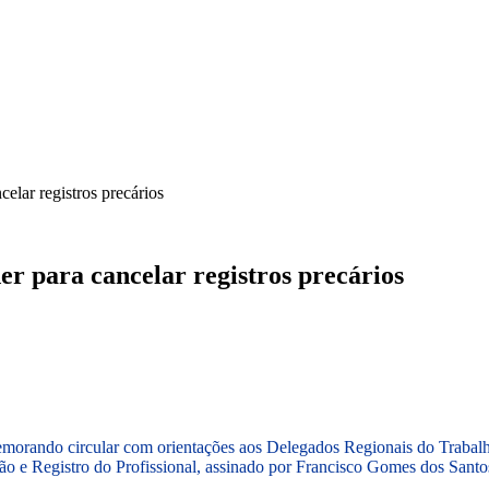
ICA
SINDICATOS
LEGISLAÇÃO
NOTAS OFICIAIS
lar registros precários
r para cancelar registros precários
 memorando circular com orientações aos Delegados Regionais do Trabal
o e Registro do Profissional, assinado por Francisco Gomes dos Santo