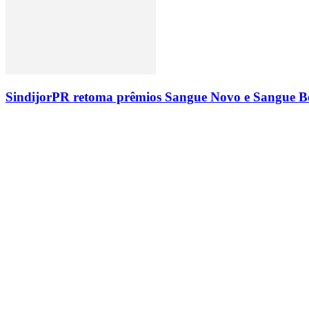
SindijorPR retoma prêmios Sangue Novo e Sangue Bo