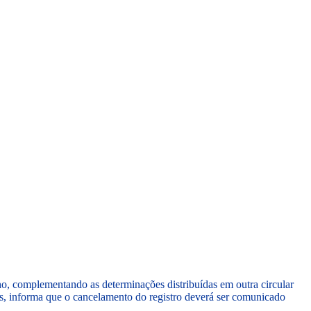
CARTEIRAS DE JORNALISTAS
CONTATO
PEC DO DIPLOMA
ho, complementando as determinações distribuídas em outra circular
s, informa que o cancelamento do registro deverá ser comunicado