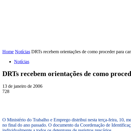
FENAJ
DIRETORIA
COMISSÃO NACIONAL DE ÉT
Home
Notícias
DRTs recebem orientações de como proceder para cance
Notícias
DRTs recebem orientações de como procede
13 de janeiro de 2006
728
O Ministério do Trabalho e Emprego distribui nesta terça-feira, 10,
no final do ano passado. O documento da Coordenação de Identificaçã
individualmente a todos os detentores de registros precários.