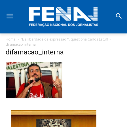
Home
“E a liberdade de expressão?”, questiona Carlos Latuff
difamacao_interna
difamacao_interna