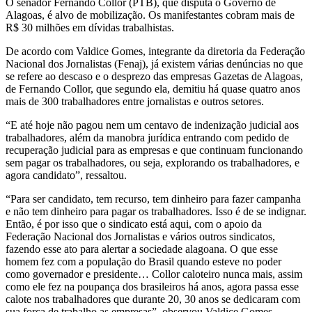
O senador Fernando Collor (PTB), que disputa o Governo de
Alagoas, é alvo de mobilização. Os manifestantes cobram mais de
R$ 30 milhões em dívidas trabalhistas.
De acordo com Valdice Gomes, integrante da diretoria da Federação
Nacional dos Jornalistas (Fenaj), já existem várias denúncias no que
se refere ao descaso e o desprezo das empresas Gazetas de Alagoas,
de Fernando Collor, que segundo ela, demitiu há quase quatro anos
mais de 300 trabalhadores entre jornalistas e outros setores.
“E até hoje não pagou nem um centavo de indenização judicial aos
trabalhadores, além da manobra jurídica entrando com pedido de
recuperação judicial para as empresas e que continuam funcionando
sem pagar os trabalhadores, ou seja, explorando os trabalhadores, e
agora candidato”, ressaltou.
“Para ser candidato, tem recurso, tem dinheiro para fazer campanha
e não tem dinheiro para pagar os trabalhadores. Isso é de se indignar.
Então, é por isso que o sindicato está aqui, com o apoio da
Federação Nacional dos Jornalistas e vários outros sindicatos,
fazendo esse ato para alertar a sociedade alagoana. O que esse
homem fez com a população do Brasil quando esteve no poder
como governador e presidente… Collor caloteiro nunca mais, assim
como ele fez na poupança dos brasileiros há anos, agora passa esse
calote nos trabalhadores que durante 20, 30 anos se dedicaram com
sua força de trabalho as empresas”, observou Valdice Gomes.