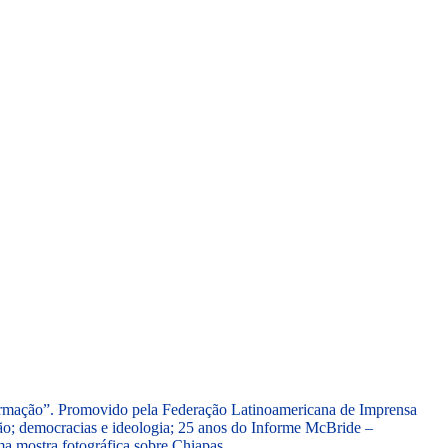
CARTEIRAS DE JORNALISTAS
CONTATO
PEC DO DIPLOMA
formação”. Promovido pela Federação Latinoamericana de Imprensa
ção; democracias e ideologia; 25 anos do Informe McBride –
ma mostra fotográfica sobre Chiapas.