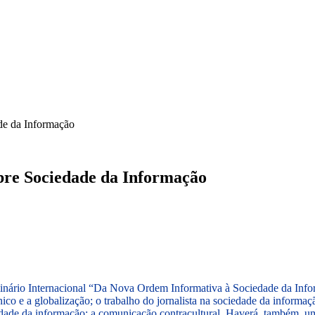
ICA
SINDICATOS
LEGISLAÇÃO
NOTAS OFICIAIS
de da Informação
bre Sociedade da Informação
eminário Internacional “Da Nova Ordem Informativa à Sociedade da In
co e a globalização; o trabalho do jornalista na sociedade da informa
iedade da informação; a comunicação contracultural. Haverá, também, u