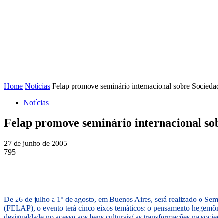
FENAJ
DIRETORIA
COMISSÃO NACIONAL DE ÉT
Home
Notícias
Felap promove seminário internacional sobre Socieda
Notícias
Felap promove seminário internacional so
27 de junho de 2005
795
De 26 de julho a 1º de agosto, em Buenos Aires, será realizado o S
(FELAP), o evento terá cinco eixos temáticos: o pensamento hegemôni
desigualdade no acesso aos bens culturais/ as transformações na soc