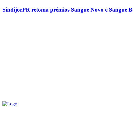
SindijorPR retoma prêmios Sangue Novo e Sangue Bo