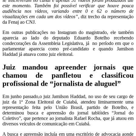
se inscreveram no canal e apenas 51 vídeos foram produzidos até
este momento. Também foi possível verificar que houve pouca
audiência nos vídeos, variando entre 0 e 62 o número de
visualizações em cada um dos vídeos”
, diz trecho da representação
da Fenaj ao CNJ.
Em outras publicações no Instagram do magistrado, ele também
aparecia ao lado do deputado Eduardo Botelho recebendo
condecorações da Assembleia Legislativa, já no período em que o
parlamentar aparecia como pré-candidato e quando Jamilson
Haddad já atuava como juiz eleitoral.
Juiz mandou apreender jornais que
chamou de panfletou e classificou
profissional de “jornalista de aluguel”
Em junho passado,o juiz Jamilson Haddad, no uso de seu cargo de
juiz da 1ª Zona Eleitoral de Cuiabá, atendeu liminarmente uma
representação feita pelo União Brasil, partido de Botelho, e
determinou busca e apreensão do jornal tablóides “Jornal do
Coletivo”, que pertence ao jornalista Rafael Rocha, que já atuou em
diversos veículos de comunicação em Cuiabá.
A busca e apreensão incluía em uma escritório de advocacia aonde