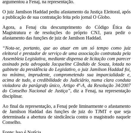
argumentou a Fenaj, na representação.
O juiz Jamilson Haddad pediu afastamento da Justiça Eleitoral, após
a publicação de sua contratação feita pelo jornal O Globo.
Agora, a Fenaj cita descumprimento do Código Ética da
Magistratura e de resoluções do próprio CNJ, para pedir o
afastamento das funções de juiz de Jamilson Haddad.
“Nota-se, portanto, que ao atuar em um só tempo como juiz
eleitoral e prestador de serviço de uma associação contratada pela
Assembleia Legislativa, mediante dispensa de licitação com parecer
assinado pela advogada Jacqueline Cândido de Souza, lotada no
gabinete da presidência do Legislativo, o juiz Jamilson Haddad foi,
no mínimo, imprudente, comprometendo sua imparcialidade e,
acima de tudo, a credibilidade do Judiciário, numa clara conduta
violadora do parágrafo único, Artigo 4º-A, da Resolução 34/2007
do Conselho Nacional de Justiça”
, diz a Fenaj, na representação
disciplinar.
Ao final da representação, a Fenaj pede liminarmente o afastamento
de Jamilson Haddad das funções de juiz do TJMT e que seja
determinada a abertura de sindicância contra o magistrado naquele
Conselho.
Fonte: Isso é Notícia