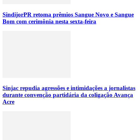
SindijorPR retoma prêmios Sangue Novo e Sangue
Bom com cerimônia nesta sexta-feira
Sinjac repudia agressões e intimidações a jornalistas
durante convenção partidária da coligação Avança
Acre