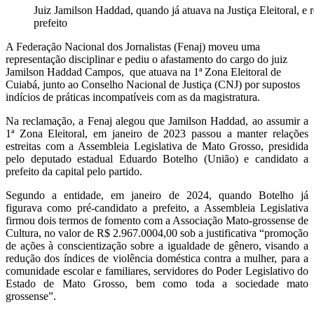
Juiz Jamilson Haddad, quando já atuava na Justiça Eleitoral,
prefeito
A Federação Nacional dos Jornalistas (Fenaj) moveu uma
representação disciplinar e pediu o afastamento do cargo do juiz
Jamilson Haddad Campos, que atuava na 1ª Zona Eleitoral de
Cuiabá, junto ao Conselho Nacional de Justiça (CNJ) por supostos
indícios de práticas incompatíveis com as da magistratura.
Na reclamação, a Fenaj alegou que Jamilson Haddad, ao assumir a
1ª Zona Eleitoral, em janeiro de 2023 passou a manter relações
estreitas com a Assembleia Legislativa de Mato Grosso, presidida
pelo deputado estadual Eduardo Botelho (União) e candidato a
prefeito da capital pelo partido.
Segundo a entidade, em janeiro de 2024, quando Botelho já
figurava como pré-candidato a prefeito, a Assembleia Legislativa
firmou dois termos de fomento com a Associação Mato-grossense de
Cultura, no valor de R$ 2.967.0004,00 sob a justificativa “promoção
de ações à conscientização sobre a igualdade de gênero, visando a
redução dos índices de violência doméstica contra a mulher, para a
comunidade escolar e familiares, servidores do Poder Legislativo do
Estado de Mato Grosso, bem como toda a sociedade mato
grossense”.