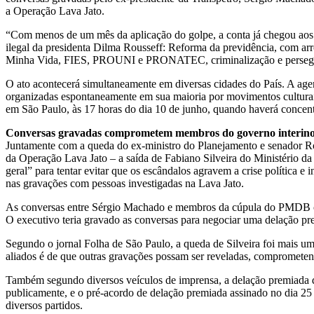
a Operação Lava Jato.
“Com menos de um mês da aplicação do golpe, a conta já chegou aos tr
ilegal da presidenta Dilma Rousseff: Reforma da previdência, com ar
Minha Vida, FIES, PROUNI e PRONATEC, criminalização e perseguiçã
O ato acontecerá simultaneamente em diversas cidades do País. A age
organizadas espontaneamente em sua maioria por movimentos culturai
em São Paulo, às 17 horas do dia 10 de junho, quando haverá concen
Conversas gravadas comprometem membros do governo interino
Juntamente com a queda do ex-ministro do Planejamento e senador R
da Operação Lava Jato – a saída de Fabiano Silveira do Ministério da
geral” para tentar evitar que os escândalos agravem a crise política
nas gravações com pessoas investigadas na Lava Jato.
As conversas entre Sérgio Machado e membros da cúpula do PMDB com
O executivo teria gravado as conversas para negociar uma delação pre
Segundo o jornal Folha de São Paulo, a queda de Silveira foi mais um
aliados é de que outras gravações possam ser reveladas, comprometen
Também segundo diversos veículos de imprensa, a delação premiada d
publicamente, e o pré-acordo de delação premiada assinado no dia 25 
diversos partidos.