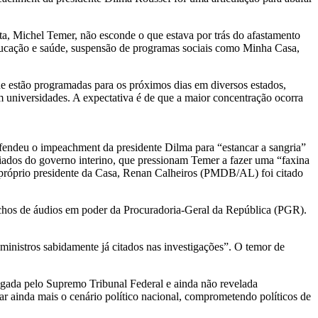
ta, Michel Temer, não esconde o que estava por trás do afastamento
educação e saúde, suspensão de programas sociais como Minha Casa,
ue estão programadas para os próximos dias em diversos estados,
universidades. A expectativa é de que a maior concentração ocorra
ndeu o impeachment da presidente Dilma para “estancar a sangria”
liados do governo interino, que pressionam Temer a fazer uma “faxina
 o próprio presidente da Casa, Renan Calheiros (PMDB/AL) foi citado
chos de áudios em poder da Procuradoria-Geral da República (PGR).
ministros sabidamente já citados nas investigações”. O temor de
gada pelo Supremo Tribunal Federal e ainda não revelada
r ainda mais o cenário político nacional, comprometendo políticos de