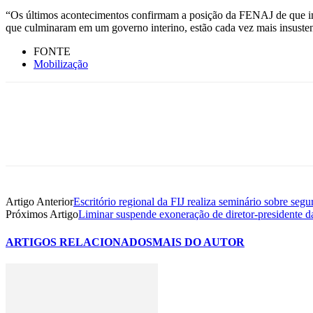
“Os últimos acontecimentos confirmam a posição da FENAJ de que imp
que culminaram em um governo interino, estão cada vez mais insusten
FONTE
Mobilização
Artigo Anterior
Escritório regional da FIJ realiza seminário sobre seg
Próximos Artigo
Liminar suspende exoneração de diretor-presidente 
ARTIGOS RELACIONADOS
MAIS DO AUTOR