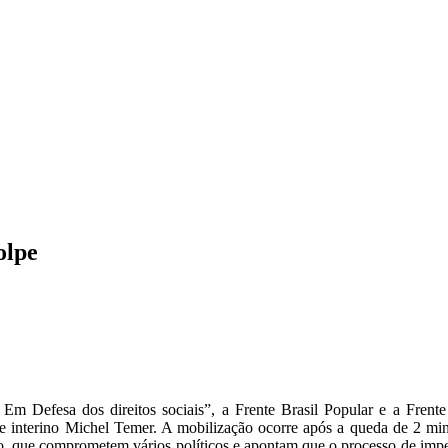
ICA
SINDICATOS
LEGISLAÇÃO
NOTAS OFICIAIS
olpe
m Defesa dos direitos sociais”, a Frente Brasil Popular e a Fre
ente interino Michel Temer. A mobilização ocorre após a queda de 2 mi
o, que comprometem vários políticos e apontam que o processo de impe