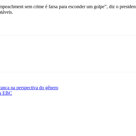
eachment sem crime é farsa para esconder um golpe”, diz o presidente
táveis.
urança na perspectiva do gênero
da EBC