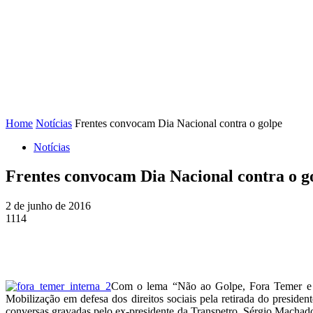
FENAJ
DIRETORIA
COMISSÃO NACIONAL DE ÉT
Home
Notícias
Frentes convocam Dia Nacional contra o golpe
Notícias
Frentes convocam Dia Nacional contra o g
2 de junho de 2016
1114
Com o lema “Não ao Golpe, Fora Temer e E
Mobilização em defesa dos direitos sociais pela retirada do presid
conversas gravadas pelo ex-presidente da Transpetro, Sérgio Machad