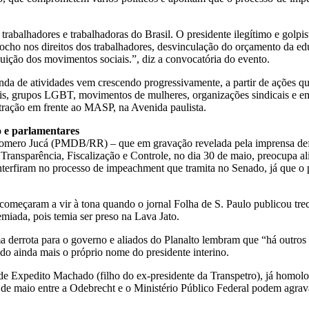
abalhadores e trabalhadoras do Brasil. O presidente ilegítimo e golpis
rocho nos direitos dos trabalhadores, desvinculação do orçamento da 
o dos movimentos sociais.”, diz a convocatória do evento.
nda de atividades vem crescendo progressivamente, a partir de ações q
s, grupos LGBT, movimentos de mulheres, organizações sindicais e em 
tração em frente ao MASP, na Avenida paulista.
 e parlamentares
omero Jucá (PMDB/RR) – que em gravação revelada pela imprensa defe
 Transparência, Fiscalização e Controle, no dia 30 de maio, preocupa a
 e interfiram no processo de impeachment que tramita no Senado, já que
eçaram a vir à tona quando o jornal Folha de S. Paulo publicou tre
miada, pois temia ser preso na Lava Jato.
a derrota para o governo e aliados do Planalto lembram que “há outros 
do ainda mais o próprio nome do presidente interino.
e Expedito Machado (filho do ex-presidente da Transpetro), já homolo
de maio entre a Odebrecht e o Ministério Público Federal podem agrava