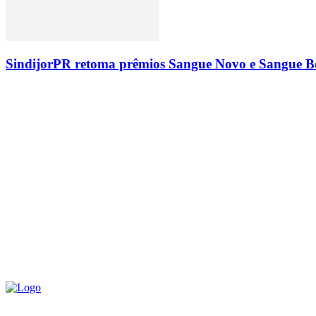
SindijorPR retoma prêmios Sangue Novo e Sangue Bo