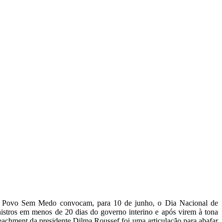
CARTEIRAS DE JORNALISTAS
CONTATO
PEC DO DIPLOMA
nte Povo Sem Medo convocam, para 10 de junho, o Dia Nacional de
nistros em menos de 20 dias do governo interino e após virem à tona
achment da presidente Dilma Roussef foi uma articulação para abafar