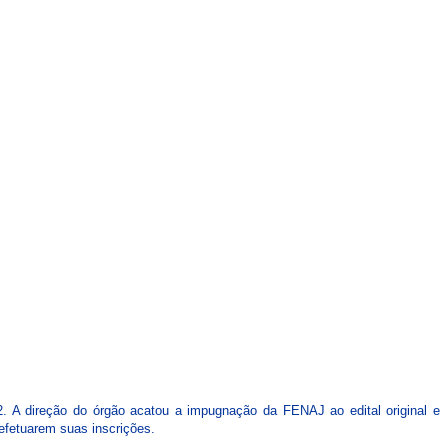
CARTEIRAS DE JORNALISTAS
CONTATO
PEC DO DIPLOMA
12. A direção do órgão acatou a impugnação da FENAJ ao edital original e
 efetuarem suas inscrições.