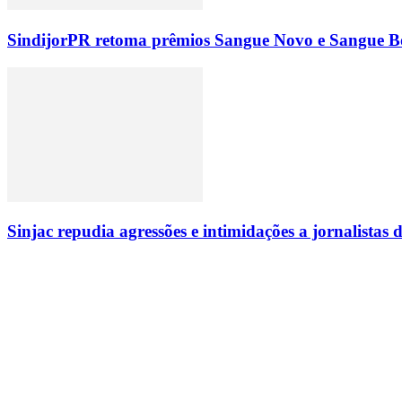
SindijorPR retoma prêmios Sangue Novo e Sangue Bo
Sinjac repudia agressões e intimidações a jornalista