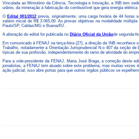
Vinculada ao Ministério da Ciência, Tecnologia e Inovação, a INB tem sed
urânio, da mineração à fabricação do combustível que gera energia elétrica
O
Edital 001/2012
previa, originalmente, uma carga horária de 44 horas 
salário inicial de R$ 3.065,00. As provas objetivas na modalidade múltipl
Paulo/SP, Caldas/MG e Buena/RJ.
A alteração do edital foi publicada no
Diário Oficial da União
de segunda-fei
Em comunicado à FENAJ na terça-feira (27), a direção da INB reconhece o d
Trabalho, notadamente a Orientação Jurisprudencial N.o 407 da seção de Di
típicas de sua profissão, independentemente do ramo de atividade do empreg
Para a vide-presidente da FENAJ, Maria José Braga, a correção deste edita
jornalistas, a FENAJ tem atuado sobre este problema, mas muitas vezes é n
ação judicial, isso abre portas para que outros órgãos públicos se espelhem