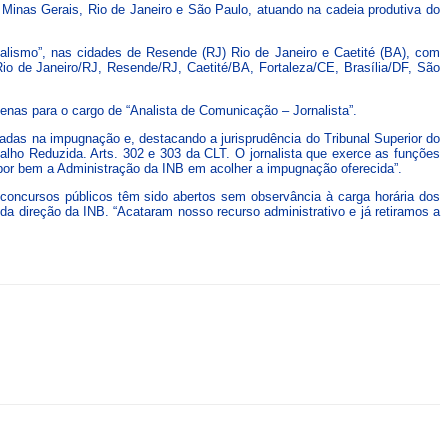
 Minas Gerais, Rio de Janeiro e São Paulo, atuando na cadeia produtiva do
nalismo”, nas cidades de Resende (RJ) Rio de Janeiro e Caetité (BA), com
 Rio de Janeiro/RJ, Resende/RJ, Caetité/BA, Fortaleza/CE, Brasília/DF, São
penas para o cargo de “Analista de Comunicação – Jornalista”.
cadas na impugnação e, destacando a jurisprudência do Tribunal Superior do
balho Reduzida. Arts. 302 e 303 da CLT. O jornalista que exerce as funções
e por bem a Administração da INB em acolher a impugnação oferecida”.
os concursos públicos têm sido abertos sem observância à carga horária dos
da direção da INB. “Acataram nosso recurso administrativo e já retiramos a