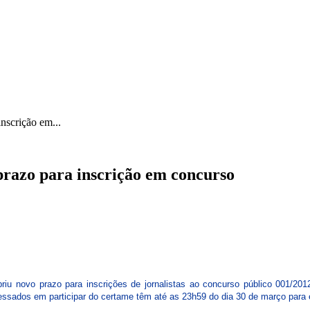
ICA
SINDICATOS
LEGISLAÇÃO
NOTAS OFICIAIS
nscrição em...
razo para inscrição em concurso
briu novo prazo para inscrições de jornalistas ao concurso público 001/20
eressados em participar do certame têm até as 23h59 do dia 30 de março para