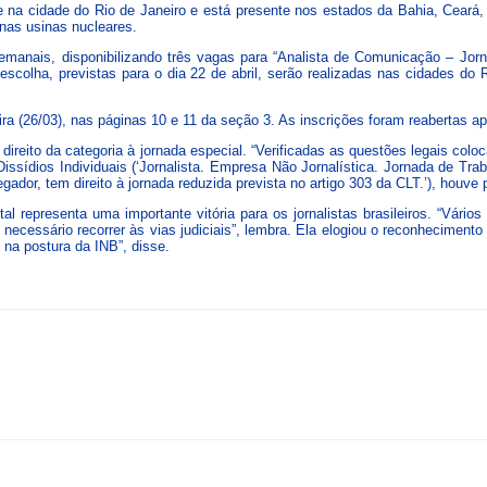
e na cidade do Rio de Janeiro e está presente nos estados da Bahia, Ceará,
 nas usinas nucleares.
semanais, disponibilizando três vagas para “Analista de Comunicação – Jor
a escolha, previstas para o dia 22 de abril, serão realizadas nas cidades do
ra (26/03), nas páginas 10 e 11 da seção 3. As inscrições foram reabertas a
ireito da categoria à jornada especial. “Verificadas as questões legais colo
ssídios Individuais (‘Jornalista. Empresa Não Jornalística. Jornada de Tra
ador, tem direito à jornada reduzida prevista no artigo 303 da CLT.’), houv
l representa uma importante vitória para os jornalistas brasileiros. “Vári
ecessário recorrer às vias judiciais”, lembra. Ela elogiou o reconhecimento 
 na postura da INB”, disse.