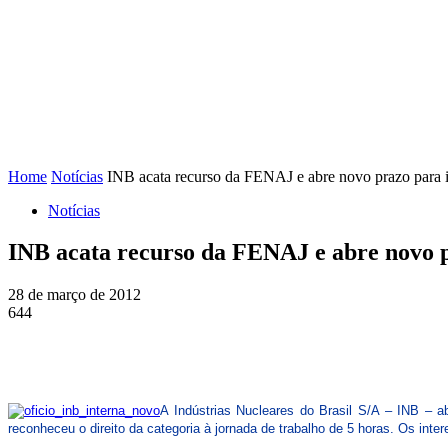
FENAJ
DIRETORIA
COMISSÃO NACIONAL DE ÉT
Home
Notícias
INB acata recurso da FENAJ e abre novo prazo para i
Notícias
INB acata recurso da FENAJ e abre novo p
28 de março de 2012
644
A Indústrias Nucleares do Brasil S/A – INB – a
reconheceu o direito da categoria à jornada de trabalho de 5 horas. Os int