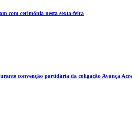
m com cerimônia nesta sexta-feira
s durante convenção partidária da coligação Avança Acr