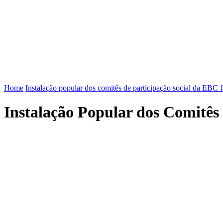
FENAJ
DIRETORIA
COMISSÃO NACIONAL DE ÉT
Home
Instalação popular dos comitês de participação social da EBC 
Instalação Popular dos Comitê