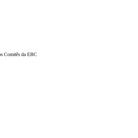
CARTEIRAS DE JORNALISTAS
CONTATO
PEC DO DIPLOMA
dos Comitês da EBC