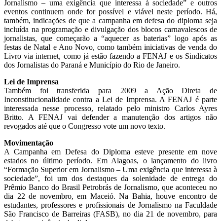
Jornalismo – uma exigência que interessa à sociedade” e outros
eventos continuem onde for possível e viável neste período. Há,
também, indicações de que a campanha em defesa do diploma seja
incluída na programação e divulgação dos blocos carnavalescos de
jornalistas, que começarão a “aquecer as baterias” logo após as
festas de Natal e Ano Novo, como também iniciativas de venda do
Livro via internet, como já estão fazendo a FENAJ e os Sindicatos
dos Jornalistas do Paraná e Município do Rio de Janeiro.
Lei de Imprensa
Também foi transferida para 2009 a Ação Direta de
Inconstitucionalidade contra a Lei de Imprensa. A FENAJ é parte
interessada nesse processo, relatado pelo ministro Carlos Ayres
Britto. A FENAJ vai defender a manutenção dos artigos não
revogados até que o Congresso vote um novo texto.
Movimentação
A Campanha em Defesa do Diploma esteve presente em nove
estados no último período. Em Alagoas, o lançamento do livro
“Formação Superior em Jornalismo – Uma exigência que interessa à
sociedade”, foi um dos destaques da solenidade de entrega do
Prêmio Banco do Brasil Petrobrás de Jornalismo, que aconteceu no
dia 22 de novembro, em Maceió. Na Bahia, houve encontro de
estudantes, professores e profissionais de Jornalismo na Faculdade
São Francisco de Barreiras (FASB), no dia 21 de novembro, para