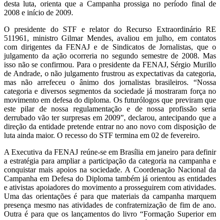
desta luta, orienta que a Campanha prossiga no período final de
2008 e início de 2009.
O presidente do STF e relator do Recurso Extraordinário RE
511961, ministro Gilmar Mendes, avaliou em julho, em contatos
com dirigentes da FENAJ e de Sindicatos de Jornalistas, que o
julgamento da ação ocorreria no segundo semestre de 2008. Mas
isso não se confirmou. Para o presidente da FENAJ, Sérgio Murillo
de Andrade, o não julgamento frustrou as expectativas da categoria,
mas não arrefeceu o ânimo dos jornalistas brasileiros. “Nossa
categoria e diversos segmentos da sociedade já mostraram força no
movimento em defesa do diploma. Os futurólogos que previram que
este pilar de nossa regulamentação e de nossa profissão seria
derrubado vão ter surpresas em 2009”, declarou, antecipando que a
direção da entidade pretende entrar no ano novo com disposição de
luta ainda maior. O recesso do STF termina em 02 de fevereiro.
A Executiva da FENAJ reúne-se em Brasília em janeiro para definir
a estratégia para ampliar a participação da categoria na campanha e
conquistar mais apoios na sociedade. A Coordenação Nacional da
Campanha em Defesa do Diploma também já orientou as entidades
e ativistas apoiadores do movimento a prosseguirem com atividades.
Uma das orientações é para que materiais da campanha marquem
presença mesmo nas atividades de confraternização de fim de ano.
Outra é para que os lançamentos do livro “Formação Superior em