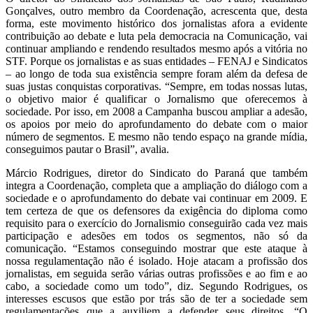
Gonçalves, outro membro da Coordenação, acrescenta que, desta
forma, este movimento histórico dos jornalistas afora a evidente
contribuição ao debate e luta pela democracia na Comunicação, vai
continuar ampliando e rendendo resultados mesmo após a vitória no
STF. Porque os jornalistas e as suas entidades – FENAJ e Sindicatos
– ao longo de toda sua existência sempre foram além da defesa de
suas justas conquistas corporativas. “Sempre, em todas nossas lutas,
o objetivo maior é qualificar o Jornalismo que oferecemos à
sociedade. Por isso, em 2008 a Campanha buscou ampliar a adesão,
os apoios por meio do aprofundamento do debate com o maior
número de segmentos. E mesmo não tendo espaço na grande mídia,
conseguimos pautar o Brasil”, avalia.
Márcio Rodrigues, diretor do Sindicato do Paraná que também
integra a Coordenação, completa que a ampliação do diálogo com a
sociedade e o aprofundamento do debate vai continuar em 2009. E
tem certeza de que os defensores da exigência do diploma como
requisito para o exercício do Jornalismio conseguirão cada vez mais
participação e adesões em todos os segmentos, não só da
comunicação. “Estamos conseguindo mostrar que este ataque à
nossa regulamentação não é isolado. Hoje atacam a profissão dos
jornalistas, em seguida serão várias outras profissões e ao fim e ao
cabo, a sociedade como um todo”, diz. Segundo Rodrigues, os
interesses escusos que estão por trás são de ter a sociedade sem
regulamentações que a auxiliem a defender seus direitos. “O