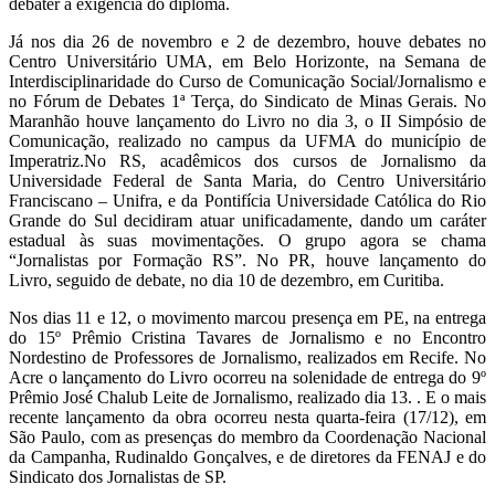
debater a exigência do diploma.
Já nos dia 26 de novembro e 2 de dezembro, houve debates no
Centro Universitário UMA, em Belo Horizonte, na Semana de
Interdisciplinaridade do Curso de Comunicação Social/Jornalismo e
no Fórum de Debates 1ª Terça, do Sindicato de Minas Gerais. No
Maranhão houve lançamento do Livro no dia 3, o II Simpósio de
Comunicação, realizado no campus da UFMA do município de
Imperatriz.No RS, acadêmicos dos cursos de Jornalismo da
Universidade Federal de Santa Maria, do Centro Universitário
Franciscano – Unifra, e da Pontifícia Universidade Católica do Rio
Grande do Sul decidiram atuar unificadamente, dando um caráter
estadual às suas movimentações. O grupo agora se chama
“Jornalistas por Formação RS”. No PR, houve lançamento do
Livro, seguido de debate, no dia 10 de dezembro, em Curitiba.
Nos dias 11 e 12, o movimento marcou presença em PE, na entrega
do 15º Prêmio Cristina Tavares de Jornalismo e no Encontro
Nordestino de Professores de Jornalismo, realizados em Recife. No
Acre o lançamento do Livro ocorreu na solenidade de entrega do 9º
Prêmio José Chalub Leite de Jornalismo, realizado dia 13. . E o mais
recente lançamento da obra ocorreu nesta quarta-feira (17/12), em
São Paulo, com as presenças do membro da Coordenação Nacional
da Campanha, Rudinaldo Gonçalves, e de diretores da FENAJ e do
Sindicato dos Jornalistas de SP.