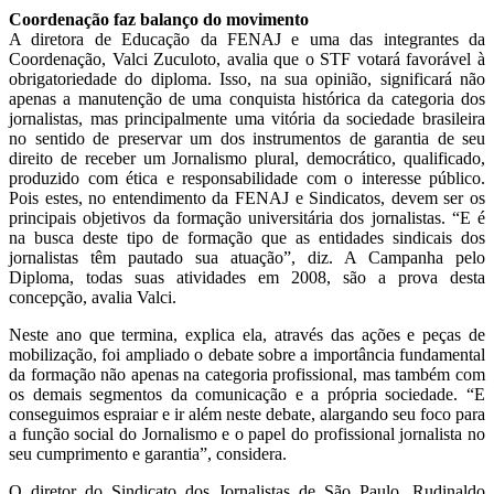
Coordenação faz balanço do movimento
A diretora de Educação da FENAJ e uma das integrantes da
Coordenação, Valci Zuculoto, avalia que o STF votará favorável à
obrigatoriedade do diploma. Isso, na sua opinião, significará não
apenas a manutenção de uma conquista histórica da categoria dos
jornalistas, mas principalmente uma vitória da sociedade brasileira
no sentido de preservar um dos instrumentos de garantia de seu
direito de receber um Jornalismo plural, democrático, qualificado,
produzido com ética e responsabilidade com o interesse público.
Pois estes, no entendimento da FENAJ e Sindicatos, devem ser os
principais objetivos da formação universitária dos jornalistas. “E é
na busca deste tipo de formação que as entidades sindicais dos
jornalistas têm pautado sua atuação”, diz. A Campanha pelo
Diploma, todas suas atividades em 2008, são a prova desta
concepção, avalia Valci.
Neste ano que termina, explica ela, através das ações e peças de
mobilização, foi ampliado o debate sobre a importância fundamental
da formação não apenas na categoria profissional, mas também com
os demais segmentos da comunicação e a própria sociedade. “E
conseguimos espraiar e ir além neste debate, alargando seu foco para
a função social do Jornalismo e o papel do profissional jornalista no
seu cumprimento e garantia”, considera.
O diretor do Sindicato dos Jornalistas de São Paulo, Rudinaldo