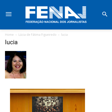
Home
Lúcia de Fátima Figueiredo
lucia
lucia