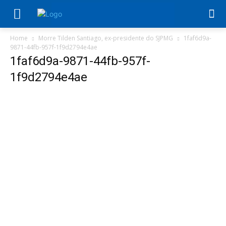
Home
Morre Tilden Santiago, ex-presidente do SJPMG
1faf6d9a-
9871-44fb-957f-1f9d2794e4ae
1faf6d9a-9871-44fb-957f-
1f9d2794e4ae