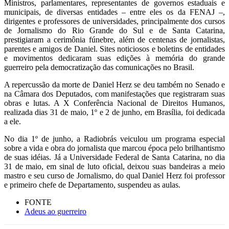
Ministros, parlamentares, representantes de governos estaduais e
municipais, de diversas entidades – entre eles os da FENAJ –,
dirigentes e professores de universidades, principalmente dos cursos
de Jornalismo do Rio Grande do Sul e de Santa Catarina,
prestigiaram a cerimônia fúnebre, além de centenas de jornalistas,
parentes e amigos de Daniel. Sites noticiosos e boletins de entidades
e movimentos dedicaram suas edições à memória do grande
guerreiro pela democratização das comunicações no Brasil.
A repercussão da morte de Daniel Herz se deu também no Senado e
na Câmara dos Deputados, com manifestações que registraram suas
obras e lutas. A X Conferência Nacional de Direitos Humanos,
realizada dias 31 de maio, 1º e 2 de junho, em Brasília, foi dedicada
a ele.
No dia 1º de junho, a Radiobrás veiculou um programa especial
sobre a vida e obra do jornalista que marcou época pelo brilhantismo
de suas idéias. Já a Universidade Federal de Santa Catarina, no dia
31 de maio, em sinal de luto oficial, deixou suas bandeiras a meio
mastro e seu curso de Jornalismo, do qual Daniel Herz foi professor
e primeiro chefe de Departamento, suspendeu as aulas.
FONTE
Adeus ao guerreiro