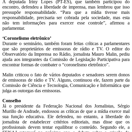
A deputada Iriny Lopes (PT-ES), que também participou do
encontro, defendeu a liberdade de imprensa, mas lembrou que isso
pressupõe responsabilidade. “Para que a mídia tivesse mais
responsabilidade, precisaria ser cobrada pela sociedade, mas esta
não tem informações para exercer esse controle”, afirmou a
parlamentar.
‘Coronelismo eletrônico’
Durante o seminário, também foram feitas críticas a parlamentares
que são proprietários de emissoras de rádio e TV. O editor do
Observatório da Imprensa no Rádio, jornalista Mauro Malin, pediu
ajuda aos integrantes da Comissão de Legislação Participativa para
encontrar formas de combater o “coronelismo eletrônico”.
Malin criticou o fato de vários deputados e senadores serem donos
de emissoras de rádio e TV. Alguns, continuou ele, fazem parte da
Comissão de Ciência e Tecnologia, Comunicação e Informática que
julga as outorgas das emissoras.
Conselho
Já o presidente da Federação Nacional dos Jornalistas, Sérgio
Murillo de Andrade, endossou as críticas de que a mídia exerce mal
sua função educativa. Ele defendeu, no entanto, a liberdade do
jornalista de estabelecer critérios editoriais, mas disse que os
profissionais devem tentar equilibrar o conteúdo. Segundo ele, a