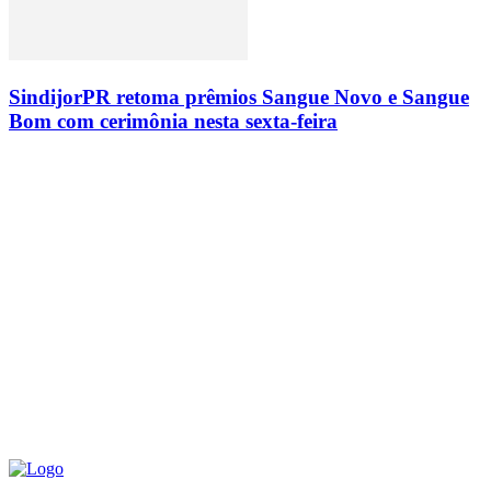
SindijorPR retoma prêmios Sangue Novo e Sangue
Bom com cerimônia nesta sexta-feira