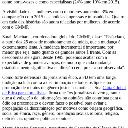
como porta-vozes e como especialistas (24% ante 19% em 2015).
A visibilidade das mulheres como repórteres aumentou 3% em
comparação com 2015 nas notícias impressas e transmitidas. Quatro
em cada dez histórias são agora relatadas por mulheres, de acordo
com o GMMP.
Sarah Macharia, coordenadora global do GMMP, disse:
“
Está claro,
a partir dos 25 anos de monitoramento da mídia, que a mudança é
extremamente lenta. A mudança incremental é importante, por
menor que seja, tanto quanto os grandes saltos à frente. Com as
descobertas até agora, desde 1995, podemos acabar com a
expectativa de grandes avanços, de modo que cada mudança
estatisticamente significativa na direção certa precisa ser observada”.
Como forte defensora do jornalismo ético, a FIJ tem uma longa
tradição na luta contra a discriminação de todos os tipos e na
promoção de retratos de gênero justos nas notícias. Sua
Carta Global
de Ética para Jornalistas
afirma que “os jornalistas devem garantir
que a divulgação de informações ou opiniões não contribua para o
ódio ou preconceito e devem fazer o possível para evitar a
propagação da discriminação por motivos como origem geográfica,
social ou étnica, raça, gênero, orientação sexual, idioma, religião,
deficiência, opiniões políticas e outras”.