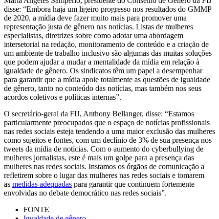
Maria Angeles Samperio, presidente do Conselho de Gênero da FIJ
disse: “Embora haja um ligeiro progresso nos resultados do GMMP
de 2020, a mídia deve fazer muito mais para promover uma
representação justa de gênero nas notícias. Listas de mulheres
especialistas, diretrizes sobre como adotar uma abordagem
intersetorial na redação, monitoramento de conteúdo e a criação de
um ambiente de trabalho inclusivo são algumas das muitas soluções
que podem ajudar a mudar a mentalidade da mídia em relação à
igualdade de gênero. Os sindicatos têm um papel a desempenhar
para garantir que a mídia apoie totalmente as questões de igualdade
de gênero, tanto no conteúdo das notícias, mas também nos seus
acordos coletivos e políticas internas”.
O secretário-geral da FIJ, Anthony Bellanger, disse: “Estamos
particularmente preocupados que o espaço de notícias profissionais
nas redes sociais esteja tendendo a uma maior exclusão das mulheres
como sujeitos e fontes, com um declínio de 3% de sua presença nos
tweets da mídia de notícias. Com o aumento do cyberbullying de
mulheres jornalistas, este é mais um golpe para a presença das
mulheres nas redes sociais. Instamos os órgãos de comunicação a
refletirem sobre o lugar das mulheres nas redes sociais e tomarem
as
medidas adequadas
para garantir que continuem fortemente
envolvidas no debate democrático nas redes sociais”.
FONTE
Igualdade de gênero