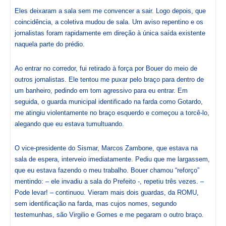
Eles deixaram a sala sem me convencer a sair. Logo depois, que
coincidência, a coletiva mudou de sala. Um aviso repentino e os
jornalistas foram rapidamente em direção à única saída existente
naquela parte do prédio.
Ao entrar no corredor, fui retirado à força por Bouer do meio de
outros jornalistas. Ele tentou me puxar pelo braço para dentro de
um banheiro, pedindo em tom agressivo para eu entrar. Em
seguida, o guarda municipal identificado na farda como Gotardo,
me atingiu violentamente no braço esquerdo e começou a torcê-lo,
alegando que eu estava tumultuando.
O vice-presidente do Sismar, Marcos Zambone, que estava na
sala de espera, interveio imediatamente. Pediu que me largassem,
que eu estava fazendo o meu trabalho. Bouer chamou “reforço”
mentindo: – ele invadiu a sala do Prefeito -, repetiu três vezes. –
Pode levar! – continuou. Vieram mais dois guardas, da ROMU,
sem identificação na farda, mas cujos nomes, segundo
testemunhas, são Virgilio e Gomes e me pegaram o outro braço.