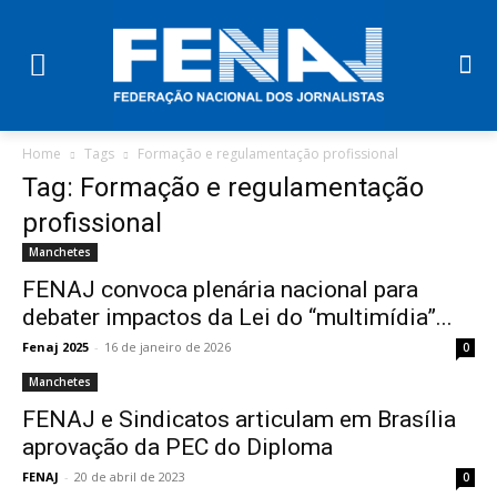
Home
Tags
Formação e regulamentação profissional
Tag: Formação e regulamentação
profissional
Manchetes
FENAJ convoca plenária nacional para
debater impactos da Lei do “multimídia”...
Fenaj 2025
-
16 de janeiro de 2026
0
Manchetes
FENAJ e Sindicatos articulam em Brasília
aprovação da PEC do Diploma
FENAJ
-
20 de abril de 2023
0