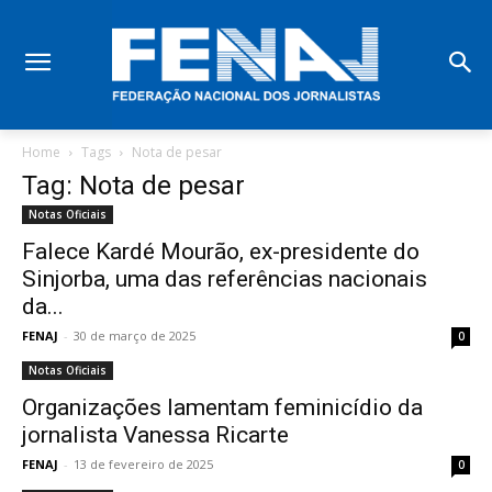
Home
Tags
Nota de pesar
Tag: Nota de pesar
Notas Oficiais
Falece Kardé Mourão, ex-presidente do
Sinjorba, uma das referências nacionais
da...
FENAJ
-
30 de março de 2025
0
Notas Oficiais
Organizações lamentam feminicídio da
jornalista Vanessa Ricarte
FENAJ
-
13 de fevereiro de 2025
0