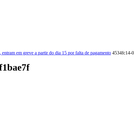
ICA
SINDICATOS
LEGISLAÇÃO
NOTAS OFICIAIS
 entram em greve a partir do dia 15 por falta de pagamento
4534fc14-0
f1bae7f