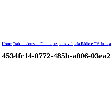
FENAJ
DIRETORIA
COMISSÃO NACIONAL DE ÉT
Home
Trabalhadores da Fundac, responsável pela Rádio e TV Justiça,
4534fc14-0772-485b-a806-03ea2