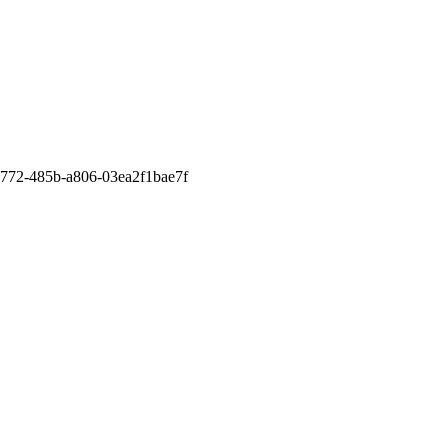
CARTEIRAS DE JORNALISTAS
CONTATO
PEC DO DIPLOMA
772-485b-a806-03ea2f1bae7f