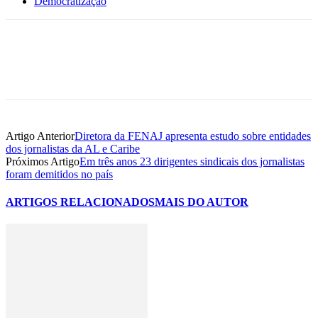
Democratização
Artigo Anterior
Diretora da FENAJ apresenta estudo sobre entidades
dos jornalistas da AL e Caribe
Próximos Artigo
Em três anos 23 dirigentes sindicais dos jornalistas
foram demitidos no país
ARTIGOS RELACIONADOS
MAIS DO AUTOR