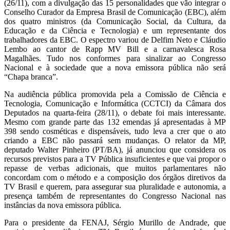
(26/11), com a divulgação das 15 personalidades que vão integrar o
Conselho Curador da Empresa Brasil de Comunicação (EBC), além
dos quatro ministros (da Comunicação Social, da Cultura, da
Educação e da Ciência e Tecnologia) e um representante dos
trabalhadores da EBC. O espectro variou de Delfim Neto e Cláudio
Lembo ao cantor de Rapp MV Bill e a carnavalesca Rosa
Magalhães. Tudo nos conformes para sinalizar ao Congresso
Nacional e à sociedade que a nova emissora pública não será
“Chapa branca”.
Na audiência pública promovida pela a Comissão de Ciência e
Tecnologia, Comunicação e Informática (CCTCI) da Câmara dos
Deputados na quarta-feira (28/11), o debate foi mais interessante.
Mesmo com grande parte das 132 emendas já apresentadas à MP
398 sendo cosméticas e dispensáveis, tudo leva a crer que o ato
criando a EBC não passará sem mudanças. O relator da MP,
deputado Walter Pinheiro (PT/BA), já anunciou que considera os
recursos previstos para a TV Pública insuficientes e que vai propor o
repasse de verbas adicionais, que muitos parlamentares não
concordam com o método e a composição dos órgãos diretivos da
TV Brasil e querem, para assegurar sua pluralidade e autonomia, a
presença também de representantes do Congresso Nacional nas
instâncias da nova emissora pública.
Para o presidente da FENAJ, Sérgio Murillo de Andrade, que