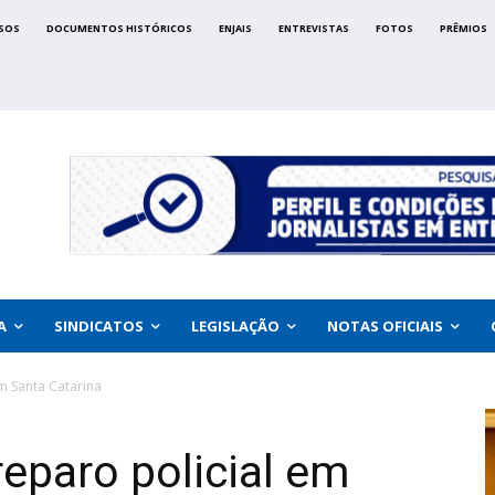
SOS
DOCUMENTOS HISTÓRICOS
ENJAIS
ENTREVISTAS
FOTOS
PRÊMIOS
A
SINDICATOS
LEGISLAÇÃO
NOTAS OFICIAIS
m Santa Catarina
reparo policial em