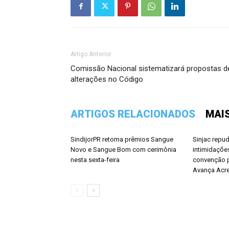
Artigo Anterior
Comissão Nacional sistematizará propostas d
alterações no Código
ARTIGOS RELACIONADOS
MAI
SindijorPR retoma prêmios Sangue
Sinjac repu
Novo e Sangue Bom com cerimônia
intimidações
nesta sexta-feira
convenção p
Avança Acr