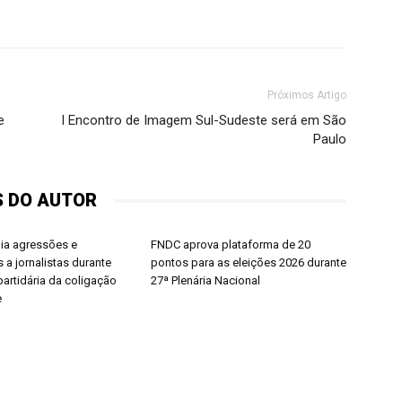
Próximos Artigo
e
I Encontro de Imagem Sul-Sudeste será em São
Paulo
S DO AUTOR
dia agressões e
FNDC aprova plataforma de 20
 a jornalistas durante
pontos para as eleições 2026 durante
artidária da coligação
27ª Plenária Nacional
e