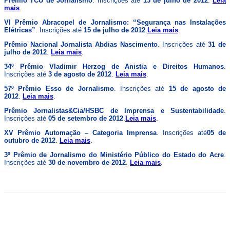
Prêmio TCU de Jornalismo
. Inscrições até
13 de julho de 2012
.
Leia
mais
.
VI Prêmio Abracopel de Jornalismo: “Segurança nas Instalações
Elétricas”
. Inscrições até
15 de julho de 2012
.
Leia mais
.
Prêmio Nacional Jornalista Abdias Nascimento
. Inscrições até
31 de
julho de 2012
.
Leia mais
.
34º Prêmio Vladimir Herzog de Anistia e Direitos Humanos
.
Inscrições até
3 de agosto de 2012
.
Leia mais
.
57º Prêmio Esso de Jornalismo
. Inscrições até
15 de agosto de
2012
.
Leia mais
.
Prêmio Jornalistas&Cia/HSBC de Imprensa e Sustentabilidade
.
Inscrições até
05 de setembro de 2012
.
Leia mais
.
XV Prêmio Automação – Categoria Imprensa
. Inscrições até
05 de
outubro de 2012
.
Leia mais
.
3º Prêmio de Jornalismo do Ministério Público do Estado do Acre
.
Inscrições até
30 de novembro de 2012
.
Leia mais
.