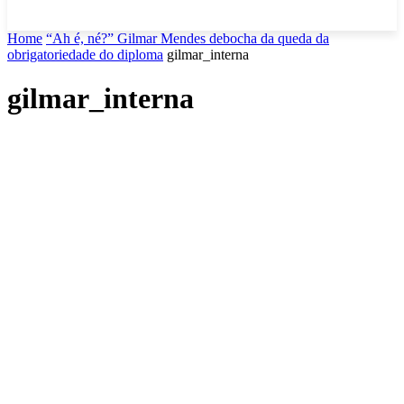
Home
“Ah é, né?” Gilmar Mendes debocha da queda da
obrigatoriedade do diploma
gilmar_interna
gilmar_interna