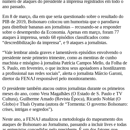
número de ataques do presidente à imprensa registrados em todo o
ano passado.
Em 8 de março, dia em que seria questionado sobre o resultado do
PIB de 2019, Bolsonaro colocou um humorista que o parodiava
para distribuir bananas aos jornalistas – recusando-se a responder
sobre o desempenho da Economia. Apenas em março, foram 77
ataques à imprensa, sendo 68 episódios classificados como
“descredibilização da imprensa”, e 9 ataques a jornalistas.
“Vale lembrar ainda graves e lamentáveis episódios envolvendo o
presidente neste primeiro trimestre, como as mentiras de cunho
machista e misógino à jornalista Patrícia Campos Mello, da Folha de
S. Paulo, em fevereiro, o que incitou seus apoiadores a hostilizarem
a profissional nas redes sociais”, alerta o jornalista Márcio Garoni,
diretor da FENAJ responsável pelo monitoramento.
O presidente também atacou outros jornalistas durante os primeiros
meses do ano, como Vera Magalhães (O Estado de S. Paulo e TV
Cultura), Guilherme Amado (Revista Época), Ricardo Noblat (O
Globo) e Thaís Oyama (autora de “Tormenta: O governo Bolsonaro:
crises, intrigas e segredos”).
Neste ano, a FENAJ atualizou a metodologia do mapeamento dos
ataques de Bolsonaro ao Jornalismo, passando a incluir lives e todas
as entrevistas concedidas pelo presidente. É um dos fatores que