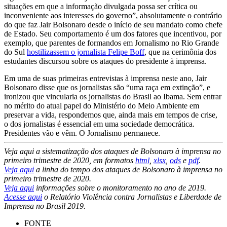
situações em que a informação divulgada possa ser crítica ou
inconveniente aos interesses do governo”, absolutamente o contrário
do que faz Jair Bolsonaro desde o início de seu mandato como chefe
de Estado.
Seu comportamento é um dos fatores que incentivou, por
exemplo, que parentes de formandos em Jornalismo no Rio Grande
do Sul
hostilizassem o jornalista Felipe Boff
, que na cerimônia dos
estudantes discursou sobre os ataques do presidente à imprensa
.
Em uma de suas primeiras entrevistas à imprensa neste ano, Jair
Bolsonaro disse que os jornalistas são “uma raça em extinção”, e
ironizou que vincularia os jornalistas do Brasil ao Ibama. Sem entrar
no mérito do atual papel do Ministério do Meio Ambiente em
preservar a vida, respondemos que, ainda mais em tempos de crise,
o dos jornalistas é essencial em uma sociedade democrática.
Presidentes vão e vêm. O Jornalismo permanece.
Veja aqui a sistematização dos ataques de Bolsonaro à imprensa no
primeiro trimestre de 2020, em formatos
html
,
xlsx
,
ods
e
pdf
.
Veja aqui
a linha do tempo dos ataques de Bolsonaro à imprensa no
primeiro trimestre de 20
20.
Veja aqui
informações sobre o monitoramento no a
n
o de 2019.
Acesse aqui
o Relatório Violência contra Jornalistas e Liberdade de
Imprensa no Brasil
2019.
FONTE