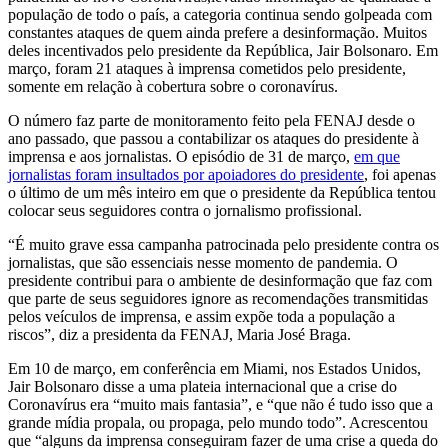
população de todo o país, a categoria continua sendo golpeada com
constantes ataques de quem ainda prefere a desinformação. Muitos
deles incentivados pelo presidente da República, Jair Bolsonaro. Em
março, foram 21 ataques à imprensa cometidos pelo presidente,
somente em relação à cobertura sobre o coronavírus.
O número faz parte de monitoramento feito pela FENAJ desde o
ano passado, que passou a contabilizar os ataques do presidente à
imprensa e aos jornalistas.
O episódio de 31 de março,
em que
jornalistas foram insultados por apoiadores do presidente
,
foi apenas
o último de um mês inteiro em que o presidente da República tentou
colocar seus seguidores contra o jornalismo profissional.
“É muito grave essa campanha patrocinada pelo presidente contra os
jornalistas, que são essenciais nesse momento de pandemia. O
presidente contribui para o ambiente de desinformação que faz com
que parte de seus seguidores ignore as recomendações transmitidas
pelos veículos de imprensa, e assim expõe toda a população a
riscos”, diz a presidenta da FENAJ, Maria José Braga.
Em 10 de março, em conferência em Miami, nos Estados Unidos,
Jair Bolsonaro disse a uma plateia internacional que a crise do
Coronavírus era “muito mais fantasia”, e “que não é tudo isso que a
grande mídia propala, ou propaga, pelo mundo todo”. Acrescentou
que “alguns da imprensa conseguiram fazer de uma crise a queda do