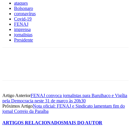
ataques
Bolsonaro
coronavírus
Covid-19
FENAJ
imprensa
jornalistas
Presidente
Artigo Anterior
FENAJ convoca jornalistas para Barulhaço e Vigília
pela Democracia neste 31 de março às 20h30
Próximos Artigo
Nota oficial: FENAJ e Sindicato lamentam fim do
jornal Correio da Paraíba
ARTIGOS RELACIONADOS
MAIS DO AUTOR