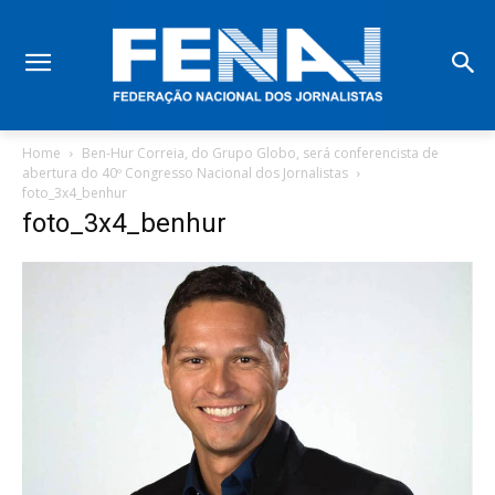
Home
Ben-Hur Correia, do Grupo Globo, será conferencista de
abertura do 40º Congresso Nacional dos Jornalistas
foto_3x4_benhur
foto_3x4_benhur