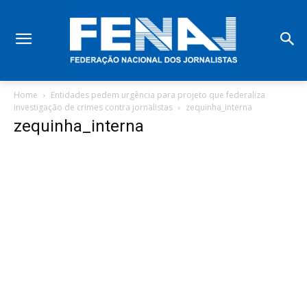
Home
Entidades pedem urgência para projeto que federaliza
investigação de crimes contra jornalistas
zequinha_interna
zequinha_interna