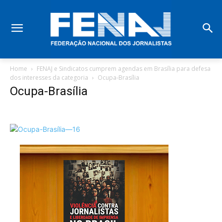
Home
FENAJ e Sindicatos cumprem agendas em Brasília para defesa
dos interesses da categoria
Ocupa-Brasília
Ocupa-Brasília