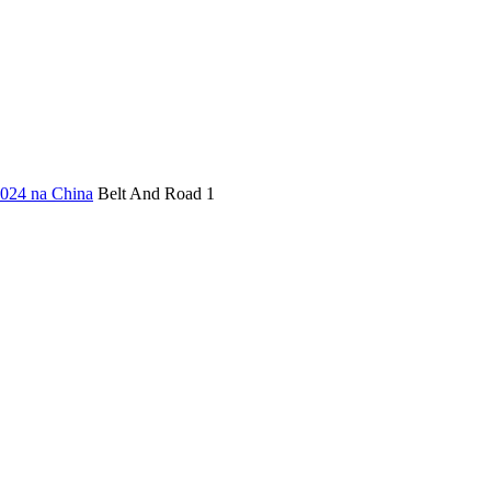
ICA
SINDICATOS
LEGISLAÇÃO
NOTAS OFICIAIS
2024 na China
Belt And Road 1