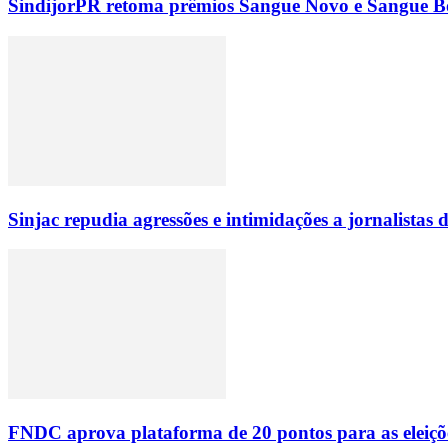
SindijorPR retoma prêmios Sangue Novo e Sangue Bo
Sinjac repudia agressões e intimidações a jornalista
FNDC aprova plataforma de 20 pontos para as eleiçõ