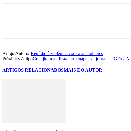
Artigo Anterior
Repúdio à violência contra as mulheres
Próximos Artigo
Conajira manifesta homenagens à jornalista Glória M
ARTIGOS RELACIONADOS
MAIS DO AUTOR