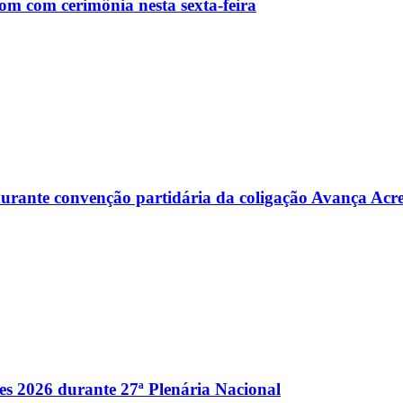
m com cerimônia nesta sexta-feira
s durante convenção partidária da coligação Avança Acr
es 2026 durante 27ª Plenária Nacional