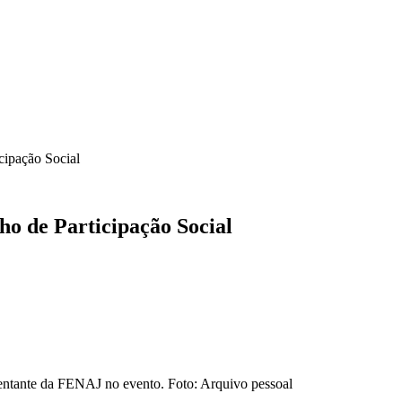
ICA
SINDICATOS
LEGISLAÇÃO
NOTAS OFICIAIS
cipação Social
o de Participação Social
entante da FENAJ no evento. Foto: Arquivo pessoal