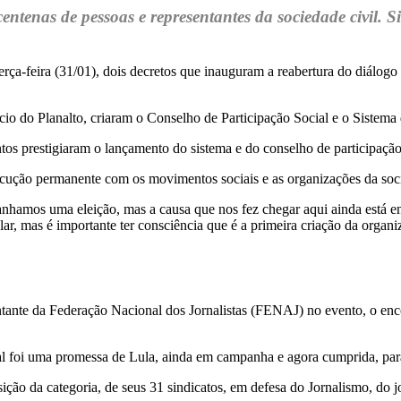
ntenas de pessoas e representantes da sociedade civil. S
 terça-feira (31/01), dois decretos que inauguram a reabertura do diál
 do Planalto, criaram o Conselho de Participação Social e o Sistema de
tos prestigiaram o lançamento do sistema e do conselho de participação
cução permanente com os movimentos sociais e as organizações da socied
ganhamos uma eleição, mas a causa que nos fez chegar aqui ainda está 
lar, mas é importante ter consciência que é a primeira criação da orga
tante da Federação Nacional dos Jornalistas (FENAJ) no evento, o enc
ial foi uma promessa de Lula, ainda em campanha e agora cumprida, par
ão da categoria, de seus 31 sindicatos, em defesa do Jornalismo, do jo