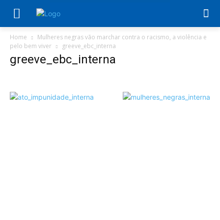
Home
Mulheres negras vão marchar contra o racismo, a violência e
pelo bem viver
greeve_ebc_interna
greeve_ebc_interna