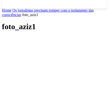
Home
Os jornalistas precisam romper com o isolamento das
consciências
foto_aziz1
foto_aziz1