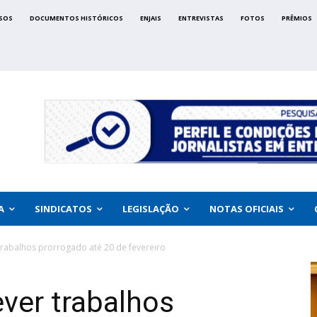
SOS
DOCUMENTOS HISTÓRICOS
ENJAIS
ENTREVISTAS
FOTOS
PRÊMIOS
A
SINDICATOS
LEGISLAÇÃO
NOTAS OFICIAIS
trabalhos prorrogado até 20 de fevereiro
ever trabalhos